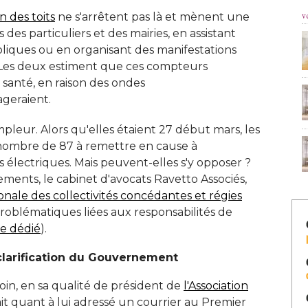
v
n des toits
ne s'arrêtent pas là et mènent une
es particuliers et des mairies, en assistant
iques ou en organisant des manifestations
n. Les deux estiment que ces compteurs
 santé, en raison des ondes
geraient. 
leur. Alors qu'elles étaient 27 début mars, les
ombre de 87 à remettre en cause à 
électriques. Mais peuvent-elles s'y opposer ? 
ements, le cabinet d'avocats Ravetto Associés, 
onale des collectivités concédantes et régies
 problématiques liées aux responsabilités de 
cle dédié
). 
larification du Gouvernement
roin, en sa qualité de président de
l'Association
it quant à lui adressé un courrier au Premier 