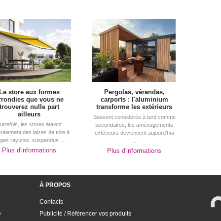
Le store aux formes
Pergolas, vérandas, 
rrondies que vous ne
carports : l'aluminium
trouverez nulle part
transforme les extérieurs
ailleurs
Souvent considérés à tord comme
utrefois, les stores étaient
secondaires, les aménagements
ralement des laizes de toile à 
extérieurs deviennent aujourd'hui
rges rayures, suspendus ...
...
Plus d'informations
Plus d'informations
À PROPOS
Contacts
e
Publicité / Référencer vos produits