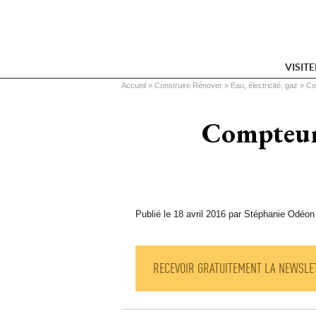
VISIT
Vous êtes ici
Accueil
 » 
Construire Rénover
 » 
Eau, électricité, gaz
 » 
Co
Compteurs
Publié le 18 avril 2016 par Stéphanie Odéon
RECEVOIR GRATUITEMENT LA NEWSLE