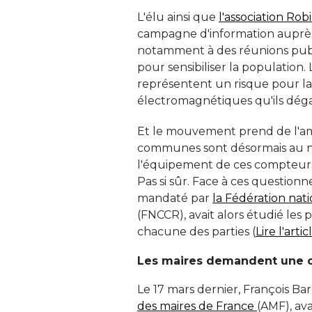
L'élu ainsi que
l'association Robi
campagne d'information auprès d
notamment à des réunions publ
pour sensibiliser la populatio
représentent un risque pour la
électromagnétiques qu'ils déga
Et le mouvement prend de l'amp
communes sont désormais au n
l'équipement de ces compteurs 
Pas si sûr. Face à ces questionn
mandaté par
la Fédération nati
 (FNCCR), avait alors étudié les
chacune des parties (
Lire l'arti
Les maires demandent une c
Le 17 mars dernier, François Ba
des maires de France
(AMF), ava