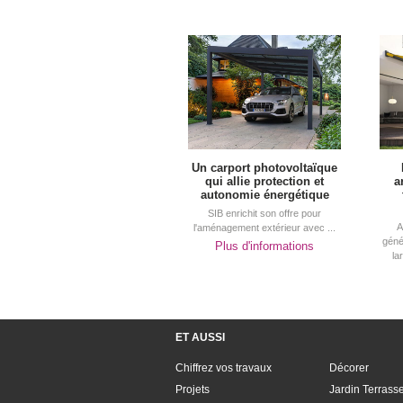
Un carport photovoltaïque
qui allie protection et
a
autonomie énergétique
SIB enrichit son offre pour
A
l'aménagement extérieur avec ...
géné
Plus d'informations
la
ET AUSSI
Chiffrez vos travaux
Décorer
Projets
Jardin Terrass