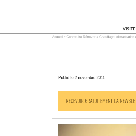
VISIT
Vous êtes ici
Accueil
 » 
Construire Rénover
 » 
Chauffage, climatisation
 
Publié le 2 novembre 2011
RECEVOIR GRATUITEMENT LA NEWSLE