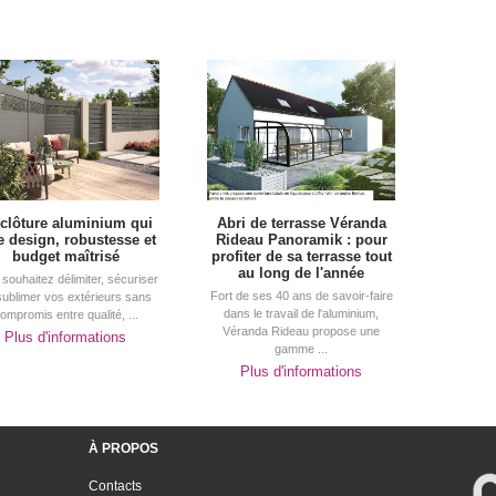
 clôture aluminium qui
Abri de terrasse Véranda
ie design, robustesse et
Rideau Panoramik : pour
budget maîtrisé
profiter de sa terrasse tout
au long de l'année
souhaitez délimiter, sécuriser
Fort de ses 40 ans de savoir-faire
sublimer vos extérieurs sans
dans le travail de l'aluminium, 
ompromis entre qualité, ...
Véranda Rideau propose une
Plus d'informations
gamme ...
Plus d'informations
À PROPOS
Contacts