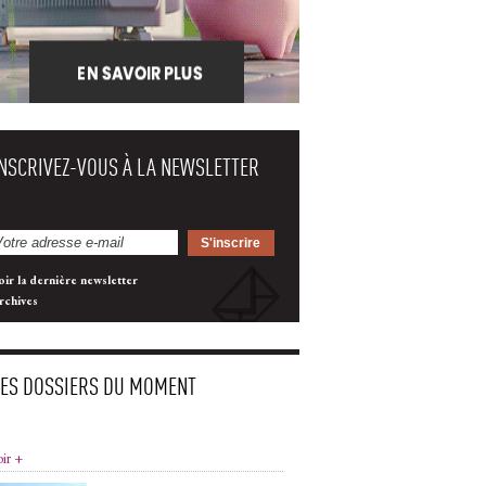
INSCRIVEZ-VOUS À LA NEWSLETTER
oir la dernière newsletter
rchives
LES DOSSIERS DU MOMENT
oir +