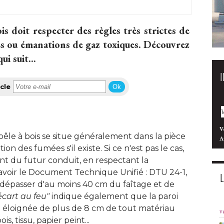
ois doit respecter des règles très strictes de
ies ou émanations de gaz toxiques. Découvrez
i suit...
cle
Ok
V
oêle à bois se situe généralement dans la pièce
A
on des fumées s'il existe. Si ce n'est pas le cas, 
nt du futur conduit, en respectant la
avoir le Document Technique Unifié : DTU 24-1, 
re dépasser d'au moins 40 cm du faîtage et de
écart au feu"
indique également que la paroi
e éloignée de plus de 8 cm de tout matériau
v
 tissu, papier peint... 