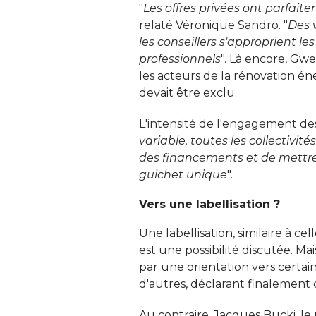
"
Les offres privées ont parfaite
relaté Véronique Sandro. "
Des 
les conseillers s'approprient les
professionnels
". Là encore, Gw
les acteurs de la rénovation é
devait être exclu. 
L'intensité de l'engagement des
variable, toutes les collectivi
des financements et de mettre
guichet unique
". 
Vers une labellisation ?
Une labellisation, similaire à ce
est une possibilité discutée. Ma
par une orientation vers certain
d'autres, déclarant finalement qu
Au contraire, Jacques Bucki, le