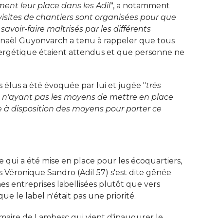
ment leur place dans les Adil
", a notamment 
visites de chantiers sont organisées pour que
 savoir-faire maîtrisés par les différents
enaël Guyonvarch a tenu à rappeler que tous 
nergétique étaient attendus et que personne ne
 élus a été évoquée par lui et jugée "
très
tés n'ayant pas les moyens de mettre en place
 à disposition des moyens pour porter ce
lle qui a été mise en place pour les écoquartiers, 
is Véronique Sandro (Adil 57) s'est dite gênée
es entreprises labellisées plutôt que vers
e le label n'était pas une priorité. 
 maire de Lambesc qui vient d'inaugurer le