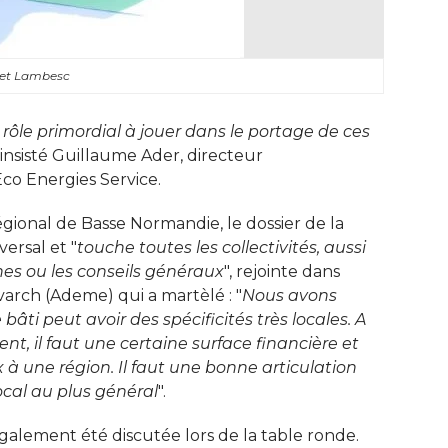
het Lambesc
n rôle primordial à jouer dans le portage de ces
 insisté Guillaume Ader, directeur 
o Energies Service. 
gional de Basse Normandie, le dossier de la
ersal et "
touche toutes les collectivités, aussi
es ou les conseils généraux
", rejointe dans 
rch (Ademe) qui a martèlé : "
Nous avons
 bâti peut avoir des spécificités très locales. A
ment, il faut une certaine surface financière et
 à une région. Il faut une bonne articulation
ocal au plus général
". 
 également été discutée lors de la table ronde. 