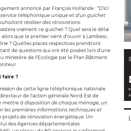
Logement annoncé par François Hollande : "
D'ici
n service téléphonique unique et d'un guichet 
ouhaitant réaliser des rénovations
nsistera vraiment ce guichet ? Quel sera le délai 
 alors que le premier vient d'ouvrir à Lambesc, 
ône ? Quelles places respectives prendront
 Autant de questions qui ont été posées lors d'une
au ministère de l'Ecologie par le Plan Bâtiment
niteur
. 
 faire ?
mission de cette ligne téléphonique nationale
V
A
irecteur de l'action générale Nord-Est de
e mettre à disposition de chaque ménage, un
er les premières informations techniques et
de projets de rénovation énergétique. Un 
elui des Agences départementales
(Adil), un réseau de 80 agences qui informent