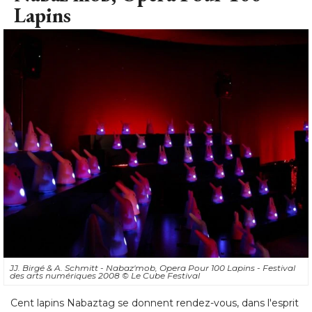
Lapins
JJ. Birgé & A. Schmitt - Nabaz'mob, Opera Pour 100 Lapins - Festival
des arts numériques 2008
© Le Cube Festival
Cent lapins Nabaztag se donnent rendez-vous, dans l'esprit