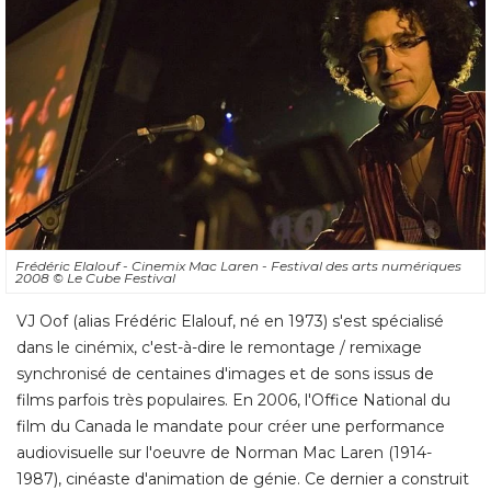
Frédéric Elalouf - Cinemix Mac Laren - Festival des arts numériques
2008
© Le Cube Festival
VJ Oof (alias Frédéric Elalouf, né en 1973) s'est spécialisé 
dans le cinémix, c'est-à-dire le remontage / remixage
synchronisé de centaines d'images et de sons issus de
films parfois très populaires. En 2006, l'Office National du
film du Canada le mandate pour créer une performance
audiovisuelle sur l'oeuvre de Norman Mac Laren (1914-
1987), cinéaste d'animation de génie. Ce dernier a construit