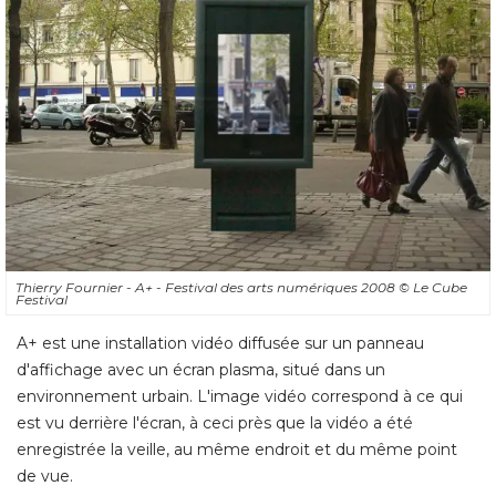
Thierry Fournier - A+ - Festival des arts numériques 2008
© Le Cube 
Festival
A+ est une installation vidéo diffusée sur un panneau
d'affichage avec un écran plasma, situé dans un
environnement urbain. L'image vidéo correspond à ce qui
est vu derrière l'écran, à ceci près que la vidéo a été 
enregistrée la veille, au même endroit et du même point
de vue. 