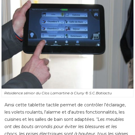
Résidence sénior du Clos Lamartine à Cluny
© S.C.Batiactu
Ainsi cette tablette tactile permet de contrôler l'éclairage, 
les volets roulants, l'alarme et d'autres fonctionnalités, les
cuisines et les salles de bain sont adaptées. 
"Les meubles 
ont des bouts arrondis pour éviter les blessures et les
chocs, les prises électriques sont à hauteur, tous les sièges