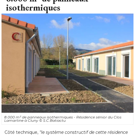
isothermiques
8.000 m² de panneaux isothermiques - Résidence sénior du Clos
Lamartine à Cluny
© S.C.Batiactu
Côté technique, 
"le système constructif de cette résidence 