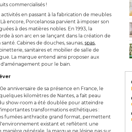
its commercialisés ! 
s activités en passant à la fabrication de meubles
e. Là encore, Porcelanosa parvient à imposer son
guées à des matières nobles. En 1993, la
de à son arc en se lançant dans la création de
la santé. Cabines de douches, saunas, 
spas
, 
netterie, sanitaires et mobilier de salle de
logue. La marque entend ainsi proposer aux
s d'aménagement pour le bain. 
êver
20e anniversaire de sa présence en France, le
 quelques kilomètres de Nantes, a fait peau
 du show-room a été doublée pour atteindre
'importantes transformations esthétiques : 
res fumées anthracite grand format, permettent
l'environnement existant et reflètent une
 manière générale, la marque ne lésine pas sur