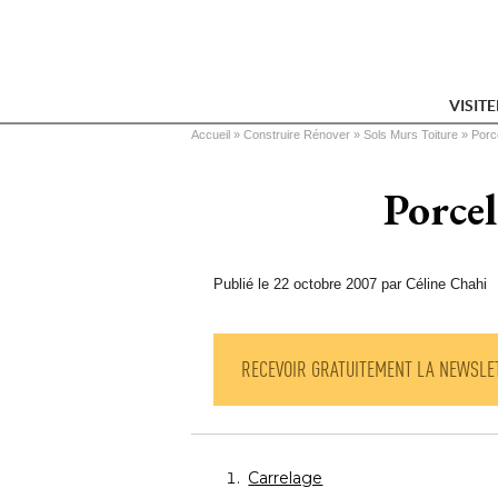
VISIT
Vous êtes ici
Accueil
 » 
Construire Rénover
 » 
Sols Murs Toiture
 » 
Porc
Porcel
Publié le 22 octobre 2007 par Céline Chahi
RECEVOIR GRATUITEMENT LA NEWSLE
Carrelage