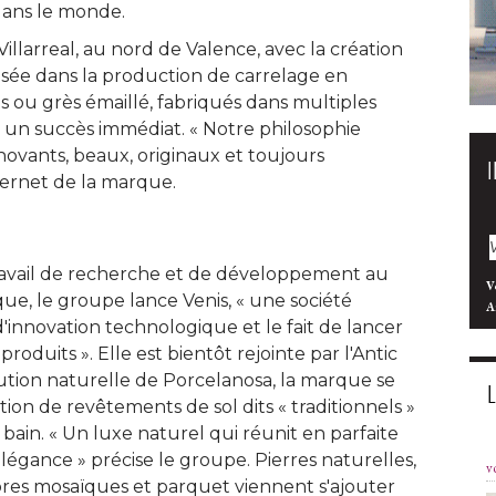
ans le monde. 
illarreal, au nord de Valence, avec la création
isée dans la production de carrelage en
 ou grès émaillé, fabriqués dans multiples
nt un succès immédiat. « Notre philosophie
nnovants, beaux, originaux et toujours
ternet de la marque. 
ravail de recherche et de développement au
V
e, le groupe lance Venis, « une société 
A
innovation technologique et le fait de lancer
duits ». Elle est bientôt rejointe par l'Antic
tion naturelle de Porcelanosa, la marque se
tion de revêtements de sol dits « traditionnels » 
e bain. « Un luxe naturel qui réunit en parfaite
élégance » précise le groupe. Pierres naturelles, 
v
rbres mosaïques et parquet viennent s'ajouter