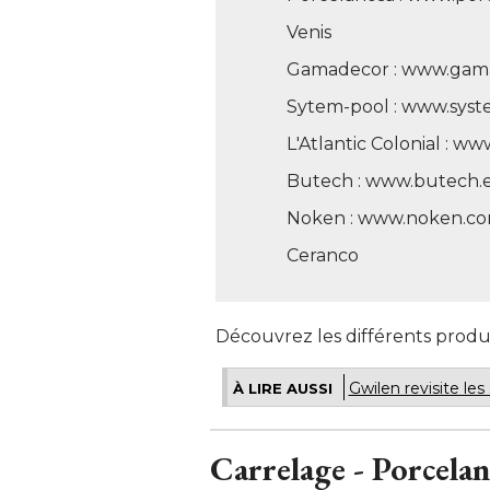
Venis
Gamadecor : www.gam
Sytem-pool : www.sys
L'Atlantic Colonial : w
Butech : www.butech.
Noken : www.noken.c
Ceranco
Découvrez les différents produi
Gwilen revisite les
À LIRE AUSSI
Carrelage - Porcelan