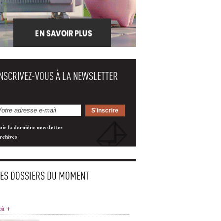
INSCRIVEZ-VOUS À LA NEWSLETTER
oir la dernière newsletter
rchives
LES DOSSIERS DU MOMENT
oir +