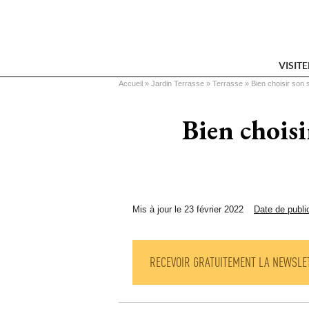
VISIT
Vous êtes ici
Accueil
 » 
Jardin Terrasse
 » 
Terrasse
 » 
Bien choisir son 
Bien choisi
Mis à jour le 23 février 2022
Date de publi
RECEVOIR GRATUITEMENT LA NEWSLE