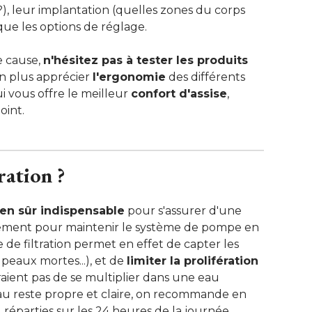
?), leur implantation (quelles zones du corps
que les options de réglage.
 cause, 
n'hésitez pas à tester les produits
n plus apprécier 
l'ergonomie
des différents
i vous offre le meilleur
confort d'assise
, 
oint.
ration ?
 bien sûr indispensable
pour s'assurer d'une
ement pour maintenir le système de pompe en
de filtration permet en effet de capter les
peaux mortes...), et de
limiter la prolifération
ient pas de se multiplier dans une eau
au reste propre et claire, on recommande en
 réparties sur les 24 heures de la journée.