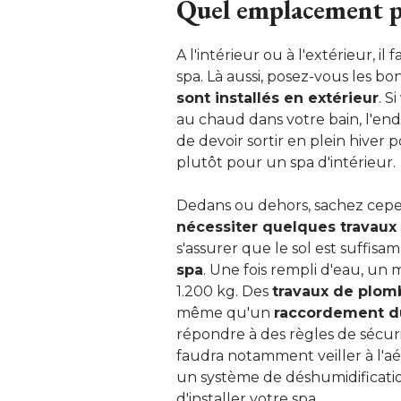
 Quel emplacement p
A l'intérieur ou à l'extérieur, 
spa. Là aussi, posez-vous les bo
sont installés en extérieur
. S
au chaud dans votre bain, l'end
de devoir sortir en plein hiver 
plutôt pour un spa d'intérieur.
Dedans ou dehors, sachez ce
nécessiter quelques travau
s'assurer que le sol est suffis
spa
. Une fois rempli d'eau, un
1.200 kg. Des
travaux de plom
même qu'un
raccordement du
répondre à des règles de sécurité
faudra notamment veiller à l'aé
un système de déshumidificatio
d'installer votre spa.