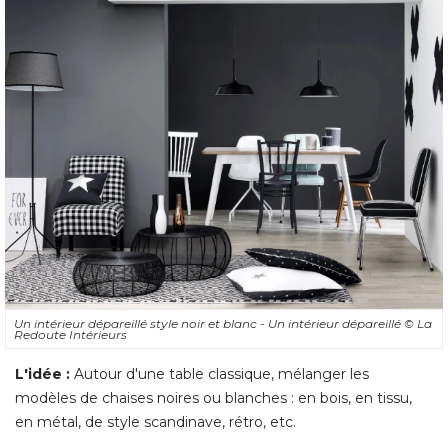
Un intérieur dépareillé style noir et blanc - Un intérieur dépareillé 
© La 
Redoute Intérieurs
L'idée :
Autour d'une table classique, mélanger les
modèles de chaises noires ou blanches : en bois, en tissu, 
en métal, de style scandinave, rétro, etc. 