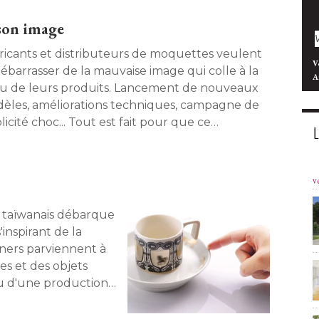
son image
ricants et distributeurs de moquettes veulent
V
débarrasser de la mauvaise image qui colle à la
A
u de leurs produits. Lancement de nouveaux
èles, améliorations techniques, campagne de
icité choc... Tout est fait pour que ce
êtement revienne sur le devant de la scène
. Le point sur cette offensive. 
v
n taïwanais débarque
'inspirant de la
gners parviennent à 
es et des objets
çu d'une production