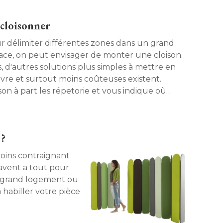
 cloisonner
r délimiter différentes zones dans un grand
ace, on peut envisager de monter une cloison. 
s, d'autres solutions plus simples à mettre en
vre et surtout moins coûteuses existent. 
son à part les répetorie et vous indique où 
uver le matériel adéquat. 
 ?
moins contraignant
ravent a tout pour
n grand logement ou
a habiller votre pièce