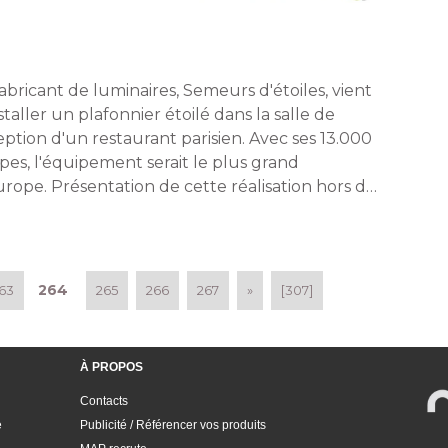
abricant de luminaires, Semeurs d'étoiles, vient
staller un plafonnier étoilé dans la salle de
eption d'un restaurant parisien. Avec ses 13.000
pes, l'équipement serait le plus grand
urope. Présentation de cette réalisation hors du
mun. 
264
63
265
266
267
»
[307]
À PROPOS
Contacts
e
Publicité / Référencer vos produits