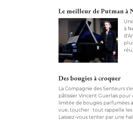
Le meilleur de Putman à
Une
à N
d'A
plus
réun
Des bougies à croquer
La Compagnie des Senteurs s'es
pâtissier Vincent Guerlais pour
limitée de bougies parfumées a
vue, toucher : tout rappelle les v
Laissez-vous tenter par une hal