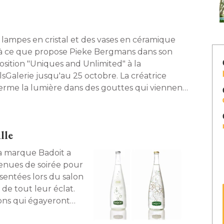
 lampes en cristal et des vases en céramique
là ce que propose Pieke Bergmans dans son
sition "Uniques and Unlimited" à la
lsGalerie jusqu'au 25 octobre. La créatrice
erme la lumière dans des gouttes qui viennent
raser partout dans la galerie. Découverte. 
lle
 la marque Badoit a
enues de soirée pour
sentées lors du salon
 de tout leur éclat. 
ons qui égayeront