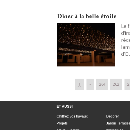
Dîner à la belle étoile
Le f
d'in
réc
lam
d'E
com
[1]
«
261
262
2
ET AUSSI
Chiffrez vos travaux
Décorer
Projets
Jardin Terrass