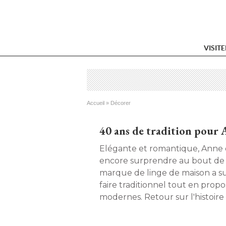
VISIT
Vous êtes ici
Accueil
 » 
Décorer
40 ans de tradition pour 
Elégante et romantique, Anne 
encore surprendre au bout de 
marque de linge de maison a su
faire traditionnel tout en propo
modernes. Retour sur l'histoire
su évoluer avec son temps. 