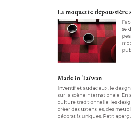
La moquette dépoussière 
Fab
se 
pea
mod
publ
rev
déco
Made in Taïwan
Inventif et audacieux, le desig
sur la scène internationale. En s
culture traditionnelle, les desi
créer des ustensiles, des meubl
décoratifs uniques. Petit aper
qui réserve bien des surprises. 