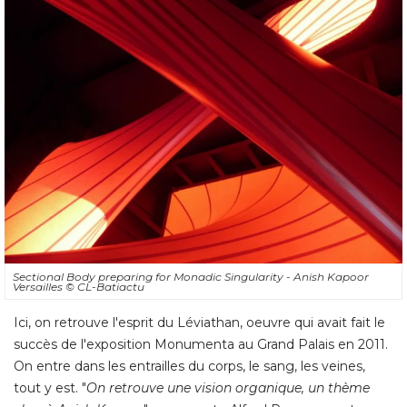
Sectional Body preparing for Monadic Singularity - Anish Kapoor
Versailles
© CL-Batiactu
Ici, on retrouve l'esprit du Léviathan, oeuvre qui avait fait le
succès de l'exposition Monumenta au Grand Palais en 2011. 
On entre dans les entrailles du corps, le sang, les veines, 
tout y est. "
On retrouve une vision organique, un thème