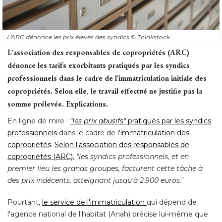
L'ARC dénonce les prix élevés des syndics
© Thinkstock
L'association des responsables de copropriétés (ARC) 
dénonce les tarifs exorbitants pratiqués par les syndics
professionnels dans le cadre de l'immatriculation initiale des
copropriétés. Selon elle, le travail effectué ne justifie pas la
somme prélevée. Explications. 
En ligne de mire : 
"les prix abusifs"
pratiqués par les syndics
professionnels
 dans le cadre de l'
immatriculation des
copropriétés
. 
Selon l'association des responsables de
copropriétés (ARC)
, 
"les syndics professionnels, et en 
premier lieu les grands groupes, facturent cette tâche à 
des prix indécents, atteignant jusqu'à 2.900 euros." 
Pourtant, 
le service de l'immatriculation
qui dépend de
l'agence national de l'habitat (Anah) précise lui-même que