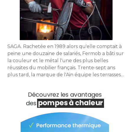
SAGA. Rachetée en 1989 alors qu'elle comptait à 
peine une douzaine de salariés, Fermob a bâti sur
la couleur et le métal l'une des plus belles
réussites du mobilier français. Trente-sept ans
plus tard, la marque de l'Ain équipe les terrasses
du monde entier, de Paris à Shanghai en passant
par New York, où 1.200 chaises supplémentaires
ont été déployées à Manhattan en 2026. Avec sa
première collection dédiée à l'intérieur en 2024, 
la marque se joue des cloisons pour équiper tous
les espaces de vie. 