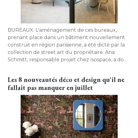
BUREAUX. L'aménagement de ces bureaux, 
prenant place dans un bâtiment nouvellement
construit en région parisienne, a été dicté par la
collection de street art du propriétaire. Ana
Schmitt, responsable projet chez Isospace, a donc
eu la charge de concevoir une architecture
intérieure sobre, transparente et lumineuse pour
Les 8 nouveautés déco et design qu'il ne
mettre les œuvres en valeur. 
fallait pas manquer en juillet