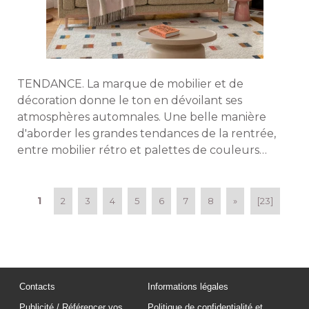
TENDANCE. La marque de mobilier et de
décoration donne le ton en dévoilant ses
atmosphères automnales. Une belle manière
d'aborder les grandes tendances de la rentrée, 
entre mobilier rétro et palettes de couleurs
contrastées. 
1
2
3
4
5
6
7
8
»
[23]
Contacts
Informations légales
Publicité / Référencer vos
Politique de confidentialité et