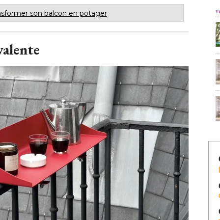
v
nsformer son balcon en potager
valente