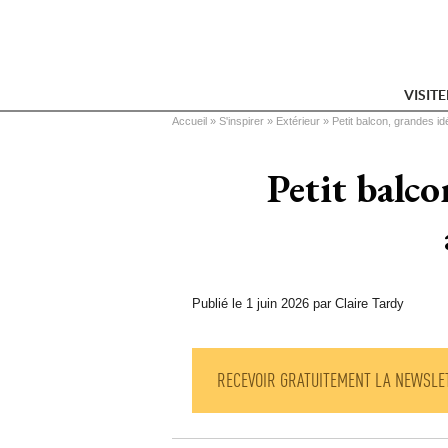
VISIT
Vous êtes ici
Accueil
 » 
S'inspirer
 » 
Extérieur
 » 
Petit balcon, grandes i
Petit balco
Publié le 1 juin 2026 par Claire Tardy
RECEVOIR GRATUITEMENT LA NEWSLE