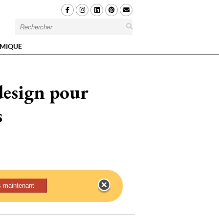
MIQUE
 design pour
s