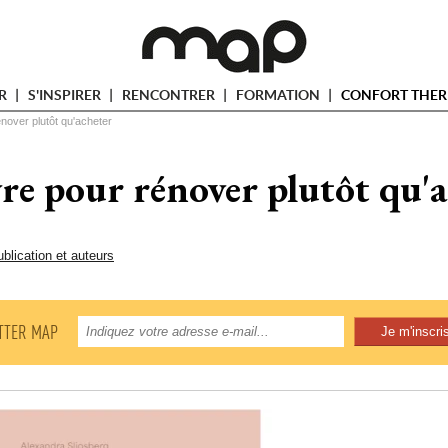
ER
S'INSPIRER
RENCONTRER
FORMATION
CONFORT THER
énover plutôt qu'acheter
re pour rénover plutôt qu'
blication et auteurs
TTER MAP