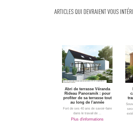
ARTICLES QUI DEVRAIENT VOUS INTÉ
Abri de terrasse Véranda
Rideau Panoramik : pour
c
profiter de sa terrasse tout
tr
au long de l'année
Souv
Fort de ses 40 ans de savoir-faire
sec
dans le travail de ...
exté
Plus d'informations