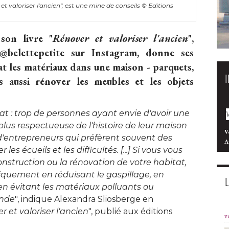
et valoriser l'ancien", est une mine de conseils
© Editions 
son livre "
Rénover et valoriser l'ancien
", 
 @belettepetite sur Instagram, donne ses
t les matériaux dans une maison - parquets, 
is aussi rénover les meubles et les objets
at : trop de personnes ayant envie d'avoir une
us respectueuse de l'histoire de leur maison
V
d'entrepreneurs qui préfèrent souvent des
A
les écueils et les difficultés. [...] Si vous vous
onstruction ou la rénovation de votre habitat, 
iquement en réduisant le gaspillage, en
 en évitant les matériaux polluants ou
onde
", indique Alexandra Sliosberge en 
r et valoriser l'ancien
", publié aux éditions 
v