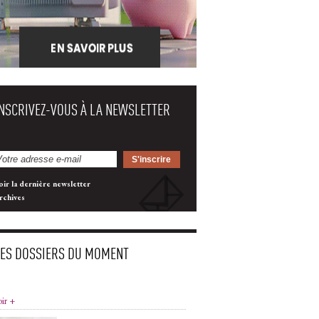
INSCRIVEZ-VOUS À LA NEWSLETTER
oir la dernière newsletter
rchives
LES DOSSIERS DU MOMENT
oir +