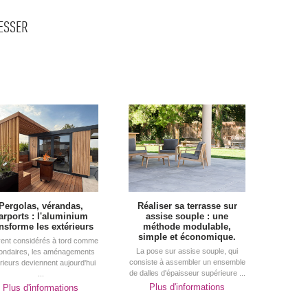
RESSER
Pergolas, vérandas, 
Réaliser sa terrasse sur
arports : l'aluminium
assise souple : une
ansforme les extérieurs
méthode modulable, 
simple et économique.
ent considérés à tord comme
La pose sur assise souple, qui
ondaires, les aménagements
consiste à assembler un ensemble
rieurs deviennent aujourd'hui
de dalles d'épaisseur supérieure ...
...
Plus d'informations
Plus d'informations