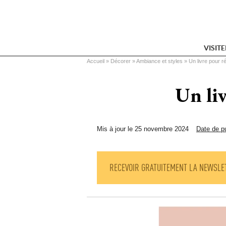
VISIT
Vous êtes ici
Accueil
 » 
Décorer
 » 
Ambiance et styles
 » 
Un livre pour r
Un liv
Mis à jour le 25 novembre 2024
Date de pu
RECEVOIR GRATUITEMENT LA NEWSLE