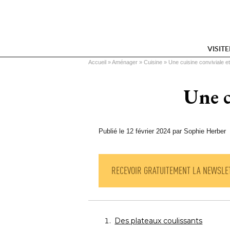
VISIT
Vous êtes ici
Accueil
 » 
Aménager
 » 
Cuisine
 » 
Une cuisine conviviale et
Une c
Publié le 12 février 2024 par Sophie Herber
RECEVOIR GRATUITEMENT LA NEWSLE
Des plateaux coulissants