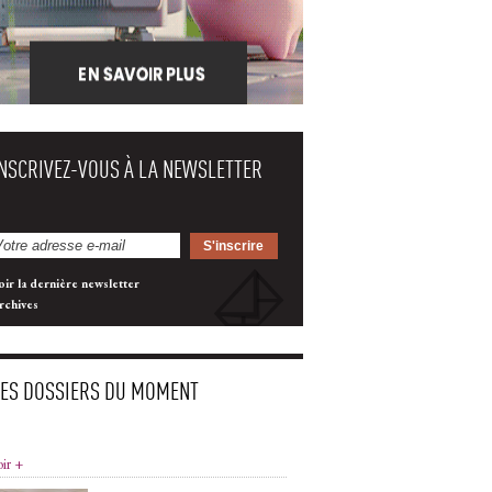
INSCRIVEZ-VOUS À LA NEWSLETTER
oir la dernière newsletter
rchives
LES DOSSIERS DU MOMENT
oir +