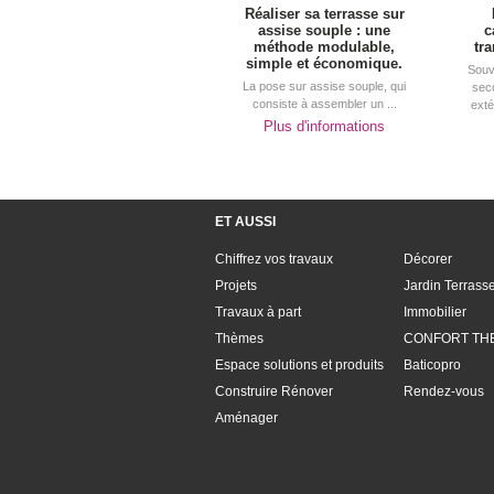
Réaliser sa terrasse sur
assise souple : une
c
méthode modulable, 
tr
simple et économique.
Souv
La pose sur assise souple, qui
sec
consiste à assembler un ...
exté
Plus d'informations
ET AUSSI
Chiffrez vos travaux
Décorer
Projets
Jardin Terrass
Travaux à part
Immobilier
Thèmes
CONFORT TH
Espace solutions et produits
Baticopro
Construire Rénover
Rendez-vous
Aménager