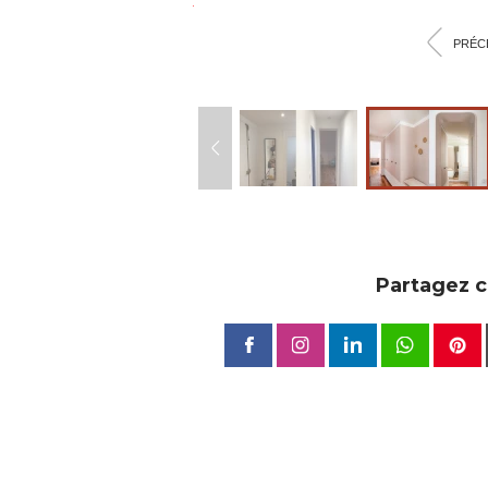
<
PRÉC
Partagez ce