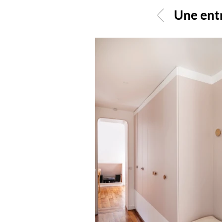
Une entr
<