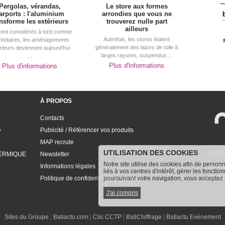
Pergolas, vérandas, 
Le store aux formes
arports : l'aluminium
arrondies que vous ne
ansforme les extérieurs
trouverez nulle part
ailleurs
ent considérés à tord comme
Autrefois, les stores étaient
ondaires, les aménagements
généralement des laizes de toile à 
rieurs deviennent aujourd'hui
larges rayures, suspendus ...
...
Plus d'informations
Plus d'informations
À PROPOS
Contacts
e
Publicité / Référencer vos produits
MAP recrute
UTILISATION DES COOKIES
© 202
ERMIQUE
Newsletter
Notre site utilise des cookies afin de person
www.m
Informations légales
liés à vos centres d'intérêt, gérer les fonctio
MAP, r
Politique de confidentialité et cookies
poursuivant votre navigation, vous acceptez l’
J'ai compris
Sites du Groupe : 
Batiactu.com
 | 
Clic CCTP
 | 
BatiChiffrage
 | 
Batiactu Evénement