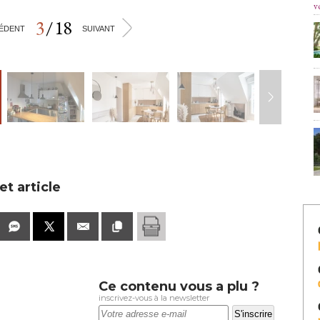
v
3
/
18
>
ÉDENT
SUIVANT
t article
Ce contenu vous a plu ?
inscrivez-vous à la newsletter