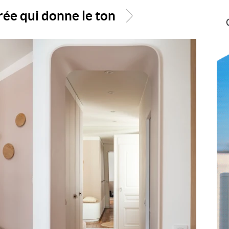
ée qui donne le ton
>
3
/
18