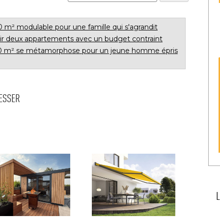
0 m² modulable pour une famille qui s'agrandit
ir deux appartements avec un budget contraint
60 m² se métamorphose pour un jeune homme épris
RESSER