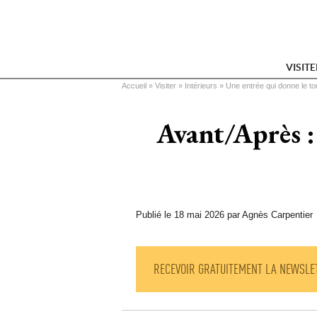
VISIT
Vous êtes ici
Accueil
 » 
Visiter
 » 
Intérieurs
 » 
Une entrée qui donne le to
Avant/Après :
Publié le 18 mai 2026 par Agnès Carpentier
RECEVOIR GRATUITEMENT LA NEWSLE