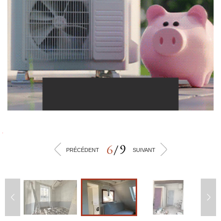
6
/
9
<
>
PRÉCÉDENT
SUIVANT