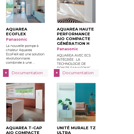
AQUAREA
AQUAREA HAUTE
ECOFLEX
PERFORMANCE
AIO COMPACTE
Panasonic
GÉNÉRATION H
La nouvelle pompe à 
Panasonic
chaleur Aquarea
EcoFleX est une solution
AQUAREA AVEC ECS
révolutionnaire
INTÉGRÉE : LA
combinée à une ...
TECHNOLOGIE DE
POINTE PANASONIC
POUR VOTRE
Documentation
Documentation
+
+
INTÉRIEUR ...
AQUAREA T-CAP
UNITÉ MURALE TZ
AIO COMPACTE
ULTRA