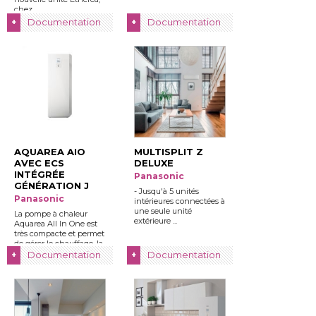
chez ...
Documentation
Documentation
+
+
AQUAREA AIO
MULTISPLIT Z
AVEC ECS
DELUXE
INTÉGRÉE
Panasonic
GÉNÉRATION J
- Jusqu'à 5 unités 
Panasonic
intérieures connectées à 
une seule unité 
La pompe à chaleur
extérieure ...
Aquarea All In One est
très compacte et permet
de gérer le chauffage, la
...
Documentation
Documentation
+
+