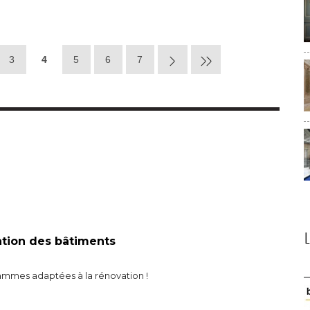
3
4
5
6
7
lation des bâtiments
mmes adaptées à la rénovation !