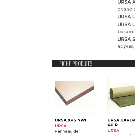
URSA 
des sol
URSA 
URSA
biosour
URSA 
appuis,
FICHE PRODUITS
URSA XPS NWI
URSA BARD
40 R
URSA
URSA
Panneau de