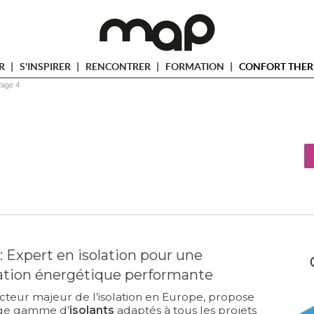
ER
S'INSPIRER
RENCONTRER
FORMATION
CONFORT THER
age 4
 Expert en isolation pour une
ation énergétique performante
acteur majeur de l’isolation en Europe, propose 
rge gamme d’
isolants
adaptés à tous les projets