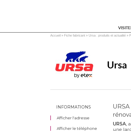
VISIT
Vous êtes ici
Accueil
 » 
Fiche fabricant
 » 
Ursa : produits et actualité
 » 
P
Ursa
URSA :
INFORMATIONS
rénov
Afficher l'adresse
URSA
, 
Afficher le téléphone
une la