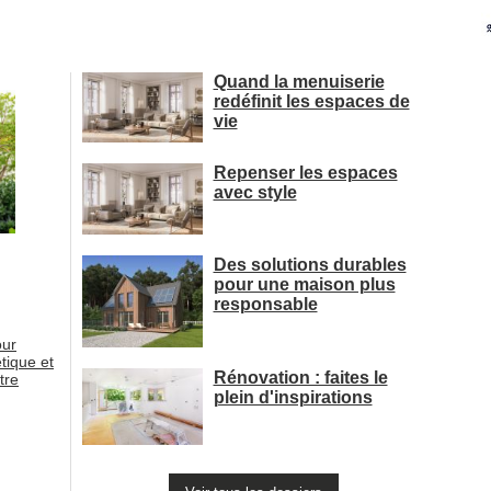
Quand la menuiserie
redéfinit les espaces de
vie
Repenser les espaces
avec style
Des solutions durables
pour une maison plus
responsable
our
tique et
Rénovation : faites le
tre
plein d'inspirations