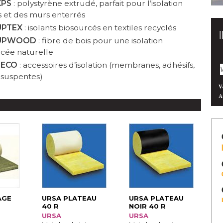
XPS
 : polystyrène extrudé, parfait pour l’isolation 
s et des murs enterrés
UPTEX
 : isolants biosourcés en textiles recyclés
 UPWOOD
 : fibre de bois pour une isolation 
cée naturelle
SECO
 : accessoires d’isolation (membranes, adhésifs, 
 suspentes)
V
A
AGE
URSA PLATEAU
URSA PLATEAU
40 R
NOIR 40 R
URSA
URSA