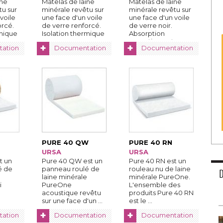
ine
Matelas de laine
Matelas de laine
tu sur
minérale revêtu sur
minérale revêtu sur
voile
une face d'un voile
une face d'un voile
rcé. 
de verre renforcé. 
de verre noir. 
rmique
Isolation thermique
Absorption
...
acoustique et ...
+
+
ation
Documentation
Documentation
PURE 40 QW
PURE 40 RN
URSA
URSA
t un
Pure 40 QW est un
Pure 40 RN est un
é de
panneau roulé de
rouleau nu de laine
laine minérale
minérale PureOne. 
i
PureOne
L'ensemble des
acoustique revêtu
produits Pure 40 RN
sur une face d'un ...
est le ...
+
+
ation
Documentation
Documentation