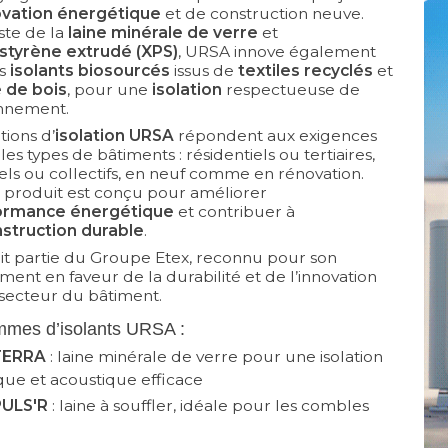
vation énergétique
 et de construction neuve. 
ste de la
laine minérale de verre
et
styrène extrudé (XPS)
, URSA innove également 
es
isolants biosourcés
issus de
textiles recyclés
et
e de bois
, pour une 
isolation
respectueuse de
onnement.
tions d’
isolation URSA
répondent aux exigences
les types de bâtiments : résidentiels ou tertiaires, 
els ou collectifs, en neuf comme en rénovation. 
produit est conçu pour améliorer
ormance énergétique
 et contribuer à 
struction durable
.
it partie du Groupe Etex, reconnu pour son
ent en faveur de la durabilité et de l’innovation
 secteur du bâtiment.
mmes d’isolants URSA :
TERRA
 : laine minérale de verre pour une isolation 
ue et acoustique efficace
ULS'R
 : laine à souffler, idéale pour les combles 