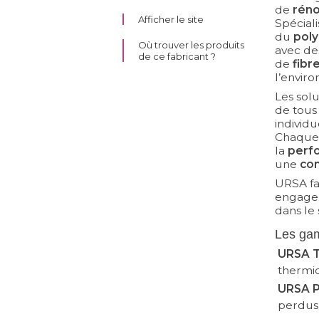
de
réno
Afficher le site
Spéciali
du
poly
Où trouver les produits
avec d
de ce fabricant ?
de
fibr
l’envir
 Les solu
de tous 
individu
Chaque 
la
perf
une
con
URSA fa
engagem
dans le
 Les ga
URSA 
thermiq
URSA P
perdus