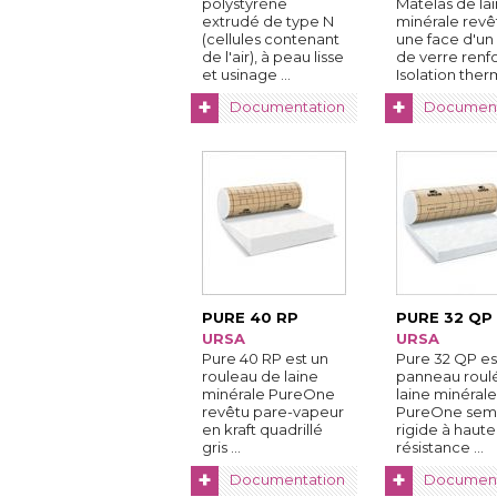
polystyrène
Matelas de la
extrudé de type N
minérale revê
(cellules contenant 
une face d'un 
de l'air), à peau lisse
de verre renfo
et usinage ...
Isolation the
...
+
+
Documentation
Document
PURE 40 RP
PURE 32 QP
URSA
URSA
Pure 40 RP est un
Pure 32 QP es
rouleau de laine
panneau roul
minérale PureOne
laine minérale
revêtu pare-vapeur
PureOne sem
en kraft quadrillé 
rigide à haute
gris ...
résistance ...
+
+
Documentation
Document