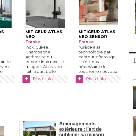
OS
MITIGEUR ATLAS
MITIGEUR ATLAS
NEO
NEO SENSOR
Franke
Franke
Inox, Cuivre, 
"Grâce à sa 
Champagne, 
technologie par
Anthracite ou
capteur infrarouge, 
r...le
encore Inox noir...le
il n'est pas
s Neo
mitigeur Atlas Neo
nécessaire de
e ...
fait la part belle ...
toucher le nouveau
...
+
+
Plus d'info
Plus d'info
Aménagements
extérieurs : l’art de
sublimer sa maison