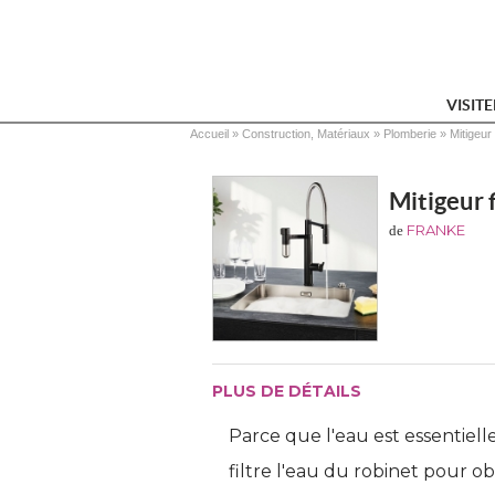
VISIT
Vous êtes ici
Accueil
 » 
Construction, Matériaux
 » 
Plomberie
 » 
Mitigeur 
Mitigeur 
FRANKE
de
PLUS DE DÉTAILS
Parce que l'eau est essentiell
filtre l'eau du robinet pour 