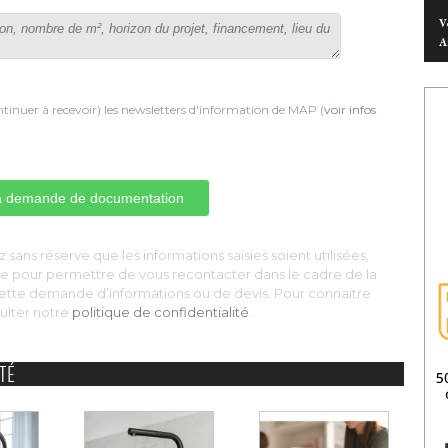
V
A
tinuer à recevoir) les newsletters d'information de MAP (
voir infos
 sans réserve que les informations saisies soient utilisées, 
nke pour permettre de vous recontacter dans le cadre de la
ette demande d’informations ou de devis. Pour connaitre
ulter notre
politique de confidentialité
. 
TÉ