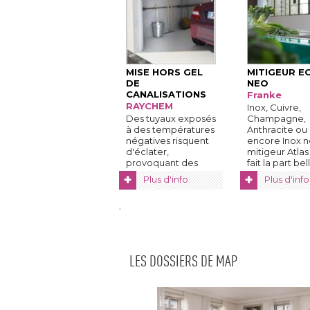
MISE HORS GEL
MITIGEUR E
DE
NEO
CANALISATIONS
Franke
RAYCHEM
Inox, Cuivre, 
Des tuyaux exposés
Champagne, 
à des températures 
Anthracite ou
négatives risquent
encore Inox noi
d'éclater, 
mitigeur Atla
provoquant des
fait la part bell
dégâts et ...
+
+
Plus d'info
Plus d'info
LES DOSSIERS DE MAP