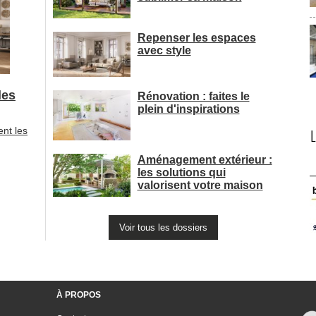
Repenser les espaces
avec style
les
Rénovation : faites le
plein d'inspirations
ent les
Aménagement extérieur : 
les solutions qui
valorisent votre maison
Voir tous les dossiers
À PROPOS