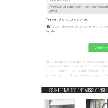
Commentaires
* informations obligatoires.
Je souhaite recevoir gratuitement (ou con
légales
).
 En validant ce formulaire, vous acceptez
traitées et transmises au fabricant Fra
relation commerciale qui découle de c
et exercer vos droits, vous pouvez cons
LES INTERNAUTES ONT AUSSI CONSUL