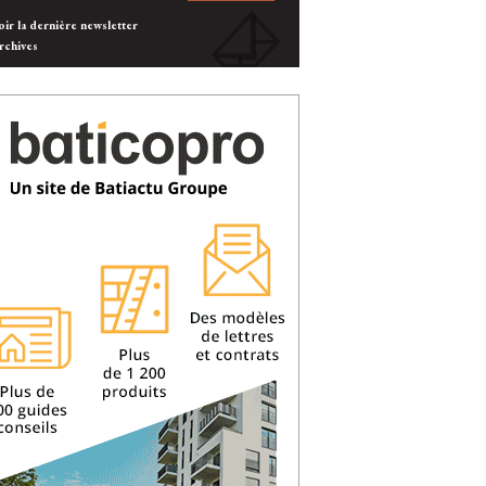
oir la dernière newsletter
rchives