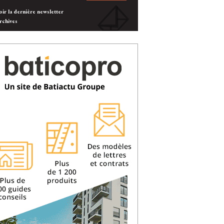
oir la dernière newsletter
rchives