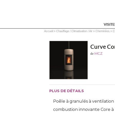
VISIT
Vous êtes ici
Accueil
 » 
Chauffage / Climatisation / Air
 » 
Cheminées
 » 
C
Curve Co
MCZ
de
PLUS DE DÉTAILS
Poêle à granulés à ventilation
combustion innovante Core à u