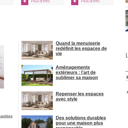
+
+
Plus d'info
Plus d'info
Quand la menuiserie
redéfinit les espaces de
vie
Aménagements
extérieurs : l’art de
sublimer sa maison
Repenser les espaces
avec style
daptées
Des solutions durables
pour une maison plus