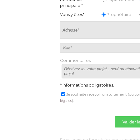
principale *
Vous y êtes*
Propriétaire
Commentaires
* informations obligatoires.
Je souhaite recevoir gratuitement (ou con
légales
).
 En validant ce formulaire, vous acceptez