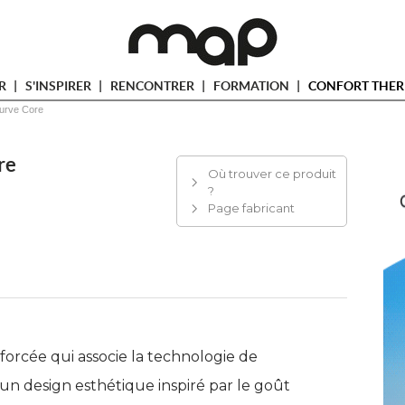
ER
S'INSPIRER
RENCONTRER
FORMATION
CONFORT THER
urve Core
re
Où trouver ce produit
?
Page fabricant
 forcée qui associe la technologie de
n design esthétique inspiré par le goût