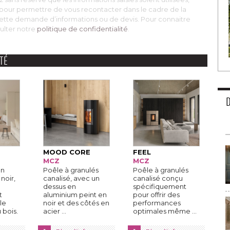
Z pour permettre de vous recontacter dans le cadre de la
ette demande d’informations ou de devis. Pour connaitre
ulter notre
politique de confidentialité
. 
TÉ
MOOD CORE
FEEL
MCZ
MCZ
en
Poêle à granulés
Poêle à granulés
noir, 
canalisé, avec un
canalisé conçu
dessus en
spécifiquement
t
aluminium peint en
pour offrir des
le
noir et des côtés en
performances
bois. 
acier ...
optimales même ...