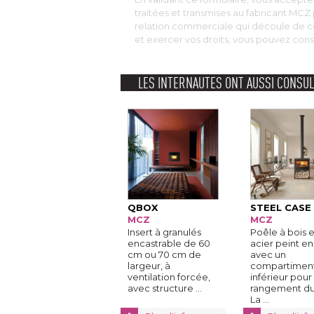
traitées et transmises au fabricant MC
relation commerciale qui découle de c
et exercer vos droits, vous pouvez cons
LES INTERNAUTES ONT AUSSI CONSUL
QBOX
STEEL CASE
MCZ
MCZ
Insert à granulés
Poêle à bois 
encastrable de 60
acier peint en 
cm ou 70 cm de
avec un
largeur, à 
compartimen
ventilation forcée, 
inférieur pour 
avec structure ...
rangement du 
La ...