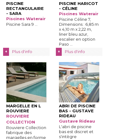
PISCINE
PISCINE HARICOT
RECTANGULAIRE
- CÉLINE
- SARA
Piscines Waterair
Piscines Waterair
Piscine Céline 7, 
Piscine Sara 9 ...
Dimensions : 6,85 m
x 4,10 m x 2,22 m, 
liner bleu azur, 
escalier en option
Paso ...
Plus d'info
Plus d'info
+
+
MARGELLE EN L
ABRI DE PISCINE
ROUVIERE
BAS - GUSTAVE
RIDEAU
ROUVIERE
Gustave Rideau
COLLECTION
L'abri de piscine
Rouviere Collection
bas est discret et
fabrique des
s'intègre
margelles en forme