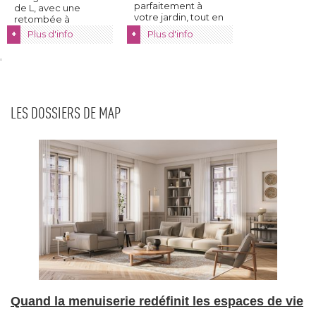
parfaitement à 
de L, avec une
votre jardin, tout en
retombée à 
...
l'intérieur du ...
Plus d'info
Plus d'info
+
+
LES DOSSIERS DE MAP
Quand la menuiserie redéfinit les espaces de vie