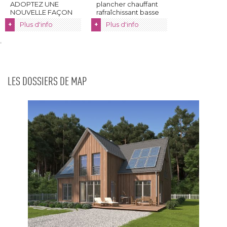
ADOPTEZ UNE
plancher chauffant
NOUVELLE FAÇON
rafraîchissant basse
DE SE CHAUFFER ! 
...
Plus d'info
Plus d'info
+
+
 ...
LES DOSSIERS DE MAP