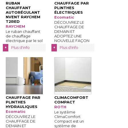
RUBAN
CHAUFFAGE PAR
CHAUFFANT
PLINTHES
AUTORÉGULANT
ÉLECTRIQUES
NVENT RAYCHEM
Ecomatic
T2RED
DÉCOUVREZ LE
RAYCHEM
CHAUFFAGE DE
Le ruban chauffant
DEMAIN ET
de chauffage
ADOPTEZ UNE
électrique par le sol 
NOUVELLE FAÇON
nVent RAYCHEM
DE SE CHAUFFER ! 
Plus d'info
Plus d'info
+
+
T2Red convient
 ...
pour un usage ...
CHAUFFAGE PAR
CLIMACOMFORT
PLINTHES
COMPACT
HYDRAULIQUES
ROTH
Ecomatic
Le système
DÉCOUVREZ LE
ClimaComfort
CHAUFFAGE DE
Compact est un
DEMAIN ET
système de