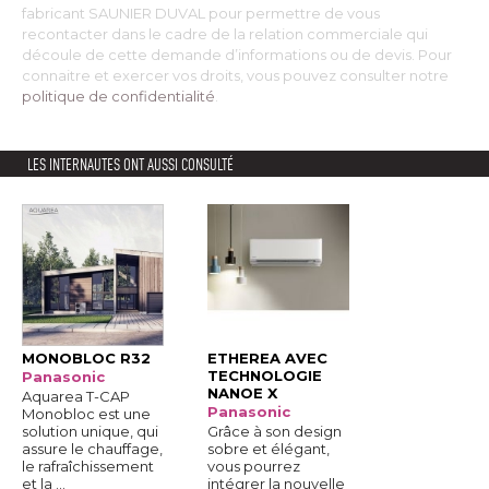
fabricant SAUNIER DUVAL pour permettre de vous
recontacter dans le cadre de la relation commerciale qui
découle de cette demande d’informations ou de devis. Pour
connaitre et exercer vos droits, vous pouvez consulter notre
politique de confidentialité
. 
LES INTERNAUTES ONT AUSSI CONSULTÉ
MONOBLOC R32
ETHEREA AVEC
TECHNOLOGIE
Panasonic
NANOE X
Aquarea T-CAP
Panasonic
Monobloc est une
solution unique, qui
Grâce à son design
assure le chauffage, 
sobre et élégant, 
le rafraîchissement
vous pourrez
et la ...
intégrer la nouvelle