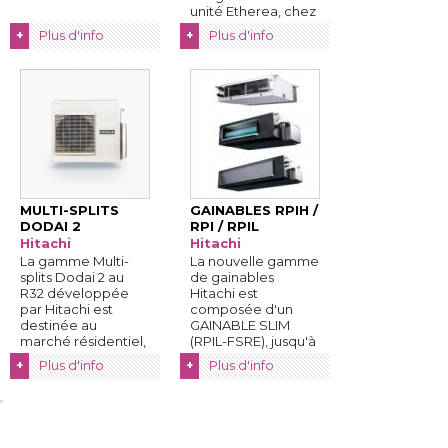
unité Etherea, chez
...
Plus d'info
Plus d'info
+
+
MULTI-SPLITS
GAINABLES RPIH / 
DODAI 2
RPI / RPIL
Hitachi
Hitachi
La gamme Multi-
La nouvelle gamme
splits Dodai 2 au
de gainables
R32 développée
Hitachi est
par Hitachi est
composée d'un
destinée au
GAINABLE SLIM
marché résidentiel, 
(RPIL-FSRE), jusqu'à 
...
100 PA ...
Plus d'info
Plus d'info
+
+