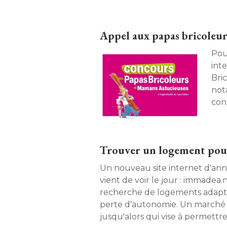
Appel aux papas bricoleur
Pou
interna
Bri
not
con
mei
quo
pré
Trouver un logement pou
Un nouveau site internet d'an
vient de voir le jour : immadea.n
recherche de logements adapt
perte d'autonomie. Un marché d
jusqu'alors qui vise à permettre