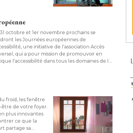
ntes. 
européenne
 31 octobre et 1er novembre prochains se
ndront les Journées européennes de
cessibilité, une initiative de l'association Accès
versel, qui a pour mission de promouvoir en
ique l'accessibilité dans tous les domaines de la
 en société. Complément d'informations avec
anuel Planche, conseiller technique de
sociation. 
u froid, les fenêtre
être de votre foyer. 
 en plus innovantes
ntrer ce que la
rt partage sa