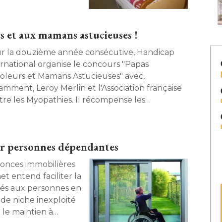
s et aux mamans astucieuses !
r la douzième année consécutive, Handicap
tional organise le concours "Papas
coleurs et Mamans Astucieuses" avec, 
amment, Leroy Merlin et l'Association française
tre les Myopathies. Il récompense les
lleures idées et astuces pour améliorer le
tidien des handicapés. Explications et
sentation des lauréats 2008. 
r personnes dépendantes
nonces immobilières
et entend faciliter la
és aux personnes en
e niche inexploité 
 le maintien à 