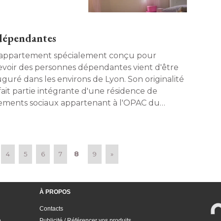
dépendantes
appartement spécialement conçu pour
evoir des personnes dépendantes vient d'être
uguré dans les environs de Lyon. Son originalité 
 fait partie intégrante d'une résidence de 
ements sociaux appartenant à l'OPAC du
ne. 
8
4
5
6
7
9
»
À PROPOS
Contacts
e
Publicité / Référencer vos produits