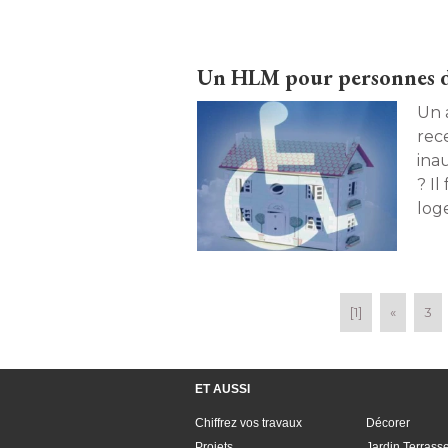
sélection. 
Un HLM pour personnes 
Un 
rec
ina
? Il
log
Rhô
[1]
«
3
ET AUSSI
Chiffrez vos travaux
Décorer
Projets
Jardin Terrass