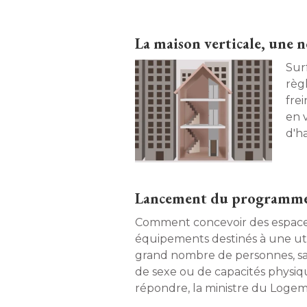
La maison verticale, une n
Surf
règ
fre
en 
d'ha
aggl
Lancement du programme 
Comment concevoir des espace
équipements destinés à une utili
grand nombre de personnes, sans
de sexe ou de capacités physiq
répondre, la ministre du Logem
a lancé le 4 mai dernier, l'am