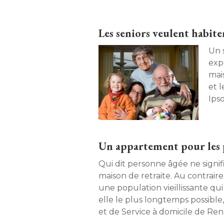
recherche et d'expérimentati
pour tous", pour une conception renouvelée des
Les seniors veulent habite
logements, répondant aux défis
de notre société. Pour un design 
Un 
exp
mais
et 
Ipso
Un appartement pour les 
Qui dit personne âgée ne signi
maison de retraite. Au contrai
une population vieillissante qu
elle le plus longtemps possible,
et de Service à domicile de Ren
actuellement un appartement pr