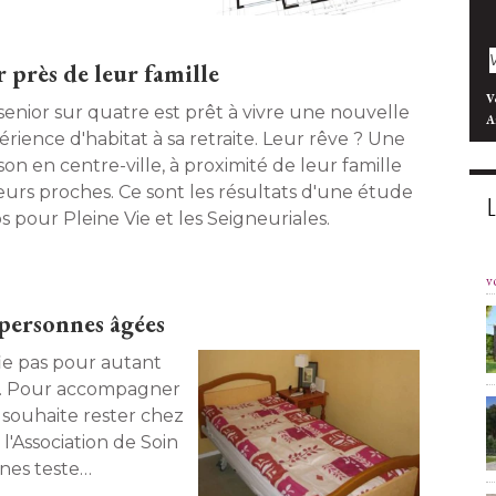
on "Logement design
r près de leur famille
 actuels et à venir
V
"durable ". Détails. 
senior sur quatre est prêt à vivre une nouvelle
A
érience d'habitat à sa retraite. Leur rêve ? Une
on en centre-ville, à proximité de leur famille
leurs proches. Ce sont les résultats d'une étude
s pour Pleine Vie et les Seigneuriales. 
v
personnes âgées
fie pas pour autant
re. Pour accompagner
i souhaite rester chez
 l'Association de Soin
nes teste
ototype. Visite. 