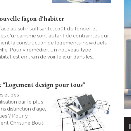
ouvelle façon d'habiter
ace au sol insuffisante, coût du foncier et
les d'urbanisme sont autant de contraintes qui
inent la construction de logements individuels
ville. Pour y remédier, un nouveau type
bitat est en train de voir le jour dans les
omérations : la maison verticale. 
"Logement design pour tous"
s et des
sation par le plus 
 distinction d'âge, 
ues ? Pour y
ent Christine Boutin
bitieux programme de