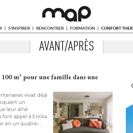
ER
S'INSPIRER
RENCONTRER
FORMATION
CONFORT THER
AVANT/APRÈS
, 100 m² pour une famille dans une
acquiert un
e leur aîné 
s font appel à Ericka
r en un quatre-
et profondément