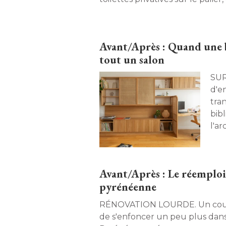
délabrement avancé. Elle a ét
chambre d'hôtel tout confort
désirs de son propriétaire, un 
Avant/Après : Quand une 
travaillant à Paris trois jours par
tout un salon
SUR-MESURE.
d'e
tra
bib
l'ar
mét
pra
occ
Avant/Après : Le réemplo
opt
pyrénéenne
RÉNOVATION LOURDE. Un couple d'artistes décide
de s'enfoncer un peu plus dan