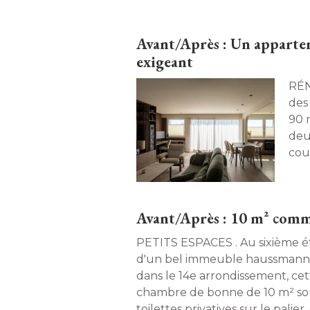
apaisant. 
Avant/Après : Un appartem
exigeant
RÉNOVATION.
des
90 
deu
coul
nou
gra
mét
Avant/Après : 10 m² comme
Ous
gai
PETITS ESPACES . Au sixième é
la h
d'un bel immeuble haussmannie
dans le 14e arrondissement, ce
chambre de bonne de 10 m² sous
toilettes privatives sur le palier