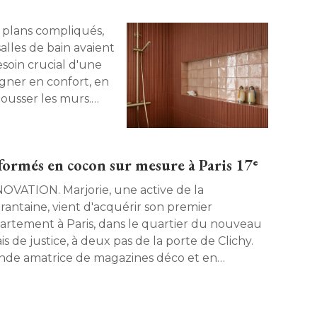
plans compliqués, 
alles de bain avaient 
soin crucial d'une
agner en confort, en
ousser les murs. 
it transformations. 
formés en cocon sur mesure à Paris 17ᵉ
N. Marjorie, une active de la
rantaine, vient d'acquérir son premier
artement à Paris, dans le quartier du nouveau
is de justice, à deux pas de la porte de Clichy. 
nde amatrice de magazines déco et en
étravail la plupart du temps, elle souhaite une
ovation complète pour transformer son 50 m² 
n véritable lieu de vie pensé pour elle. Elle