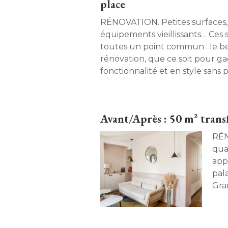
place
RÉNOVATION. Petites surfaces, 
équipements vieillissants… Ces s
toutes un point commun : le be
rénovation, que ce soit pour g
fonctionnalité et en style sans p
Découvrez les astuces de ces hu
Avant/Après : 50 m² trans
RÉNOVATIO
qua
app
pala
Gra
tél
rén
en u