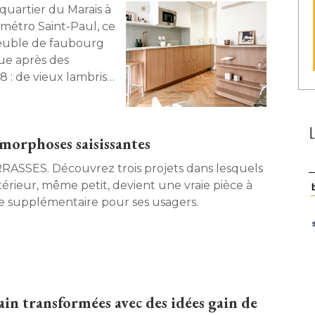
élevée, et désormais tournée vers l'horizon
sien. 
e métro Saint-Paul, ce
meuble de faubourg
ue après des 
8 : de vieux lambris
her qui donnait chez
ne inutilisable, une
ettes non raccordées
amorphoses saisissantes
ectes d'intérieur Emma
 en un pied-à-terre
ouvrez trois projets dans lesquels
 de charme, avec une
térieur, même petit, devient une vraie pièce à 
ns confortable, une
re supplémentaire pour ses usagers. 
lave-linge ! Emma
bain transformées avec des idées gain de