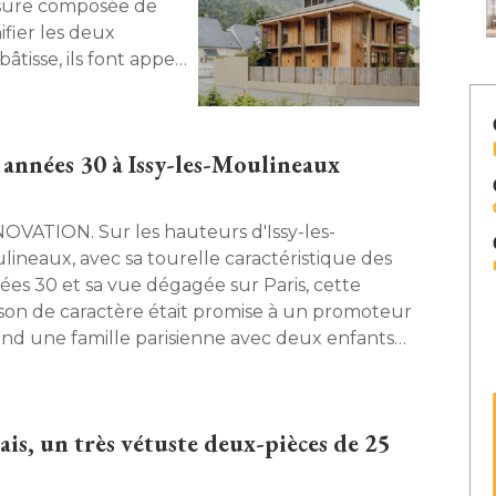
sure composée de
fier les deux
âtisse, ils font appel
 Histoire d'une 
 guidée par le
années 30 à Issy-les-Moulineaux
. Sur les hauteurs d'Issy-les-
lineaux, avec sa tourelle caractéristique des
ées 30 et sa vue dégagée sur Paris, cette
son de caractère était promise à un promoteur
nd une famille parisienne avec deux enfants
égiens en a fait l'acquisition. A l'intérieur, une
ension des années 70 bancale, des caves sous-
loitées, et un potentiel immense…. mais gâché. 
is, un très vétuste deux-pièces de 25
rchitecte Camille Hermand a tout remis à plat
r livrer une maison entièrement retournée, 