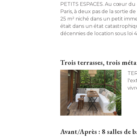
sur
PETITS ESPACES. Au cœur du quartier du Marais à 
pari
Paris, à deux pas de la sortie d
25 m² niché dans un petit im
était dans un état catastrophiq
décennies de location sous loi 4
des murs au plafond, un planc
les voisins du dessous, une cuisi
douche microscopique, des toil
Trois terrasses, trois mét
au tout-à-l'égout... Les archit
Caron et Hina Akhtar l'ont mué
TERRASSES. Déc
lumineux, fonctionnel et plein
l'ex
vraie chambre, une salle de bai
viv
cuisine généreuse et même un 
nous a fait faire la visite. 
Avant/Après : 8 salles de 