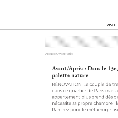
VISIT
Vous êtes ici
Accueil
 » 
Avant/Après
Avant/Après : Dans le 13e
palette nature
RÉNOVATION. Le couple de trentenaires vivait déjà 
dans ce quartier de Paris mais 
appartement plus grand dès qu
nécessite sa propre chambre. Il
Ramirez pour le métamorphose
pièces plus ouvert, lumineux 