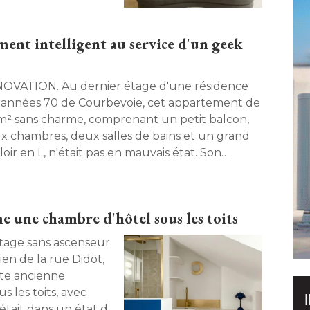
ent intelligent au service d'un geek
 Au dernier étage d'une résidence
 années 70 de Courbevoie, cet appartement de
m² sans charme, comprenant un petit balcon, 
x chambres, deux salles de bains et un grand
oir en L, n'était pas en mauvais état. Son
veau propriétaire, un quadra technophile et
nd amateur de confort, a confié sa
amorphose à l'architecte d'intérieur Alicia
 une chambre d'hôtel sous les toits
try. Une restructuration totale engendrant un
n de 10 m² habitables et l'intégration du top de
tage sans ascenseur
igh-tech. 
n de la rue Didot, 
tte ancienne
 les toits, avec
, était dans un état de