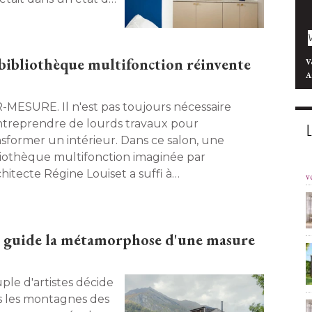
é transformée en une
, conformément aux
trentenaire angevin
bibliothèque multifonction réinvente
V
 semaine. 
A
 Il n'est pas toujours nécessaire
ntreprendre de lourds travaux pour
nsformer un intérieur. Dans ce salon, une
liothèque multifonction imaginée par
chitecte Régine Louiset a suffi à 
v
amorphoser l'espace. A la fois élégante, 
tique et parfaitement adaptée aux besoins des
upants, elle redéfinit les usages tout en
i guide la métamorphose d'une masure
imisant chaque mètre carré. 
s les montagnes des