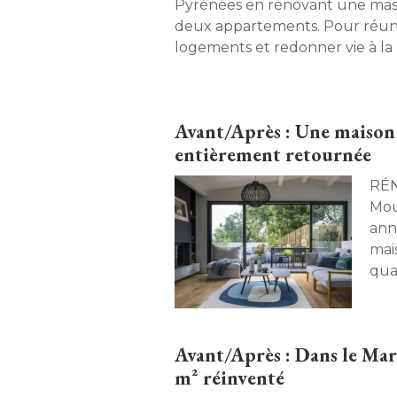
Pyrénées en rénovant une ma
deux appartements. Pour réuni
logements et redonner vie à la b
à l'agence Mesnil Architectures.
transformation époustouflante,
réemploi. 
Avant/Après : Une maison 
entièrement retournée
RÉNOVATION
Mou
ann
mai
qua
coll
ext
exp
Avant/Après : Dans le Mara
L'a
m² réinventé
pou