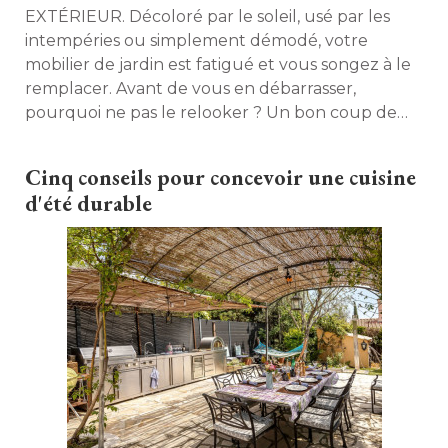
EXTÉRIEUR. Décoloré par le soleil, usé par les
intempéries ou simplement démodé, votre
mobilier de jardin est fatigué et vous songez à le
remplacer. Avant de vous en débarrasser, 
pourquoi ne pas le relooker ? Un bon coup de
peinture peut en effet lui offrir une seconde
jeunesse. Conseils pour rénover tables et chaises
Cinq conseils pour concevoir une cuisine
de jardin en quelques coups de pinceau! 
d'été durable