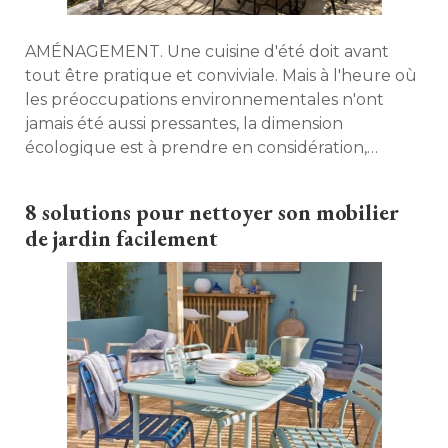
AMÉNAGEMENT. Une cuisine d'été doit avant
tout être pratique et conviviale. Mais à l'heure où 
les préoccupations environnementales n'ont
jamais été aussi pressantes, la dimension
écologique est à prendre en considération, 
comme dans tout projet de construction ou
d'aménagement. Maison à part revient sur cinq
8 solutions pour nettoyer son mobilier
conseils pour concevoir un espace à la fois
de jardin facilement
fonctionnel, agréable et durable. 