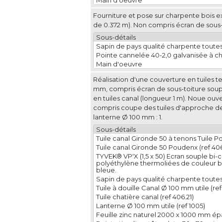
Main d'oeuvre
Fourniture et pose sur charpente bois ex
de 0.372 m). Non compris écran de sous-
Sous-détails
Sapin de pays qualité charpente toutes 
Pointe cannelée 40-2,0 galvanisée à c
Main d'oeuvre
Réalisation d'une couverture en tuiles ter
mm, compris écran de sous-toiture souple
en tuiles canal (longueur 1 m). Noue ouve
compris coupe des tuiles d'approche de l
lanterne Ø 100 mm : 1.
Sous-détails
Tuile canal Gironde 50 à tenons Tuile 
Tuile canal Gironde 50 Poudenx (ref 40
TYVEK® VP'X (1,5 x 50) Ecran souple bi-
polyéthylène thermoliées de couleur b
bleue.
Sapin de pays qualité charpente toutes 
Tuile à douille Canal Ø 100 mm utile (ref
Tuile chatière canal (ref 406.21)
Lanterne Ø 100 mm utile (ref 1005)
Feuille zinc naturel 2000 x 1000 mm é