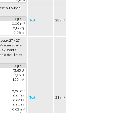
0,10 h
pose au pureau
Qté
Toit
28 m²
0,00 m³
0,13 kg
0,08 h
teaux 27 x 27
rêtier scellé 
 existante, 
s à douille et
Qté
13,65 U
13,65 U
1,20 m²
0,00 m³
0,04 U
Toit
28 m²
0,04 U
0,04 U
0,02 m²