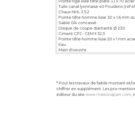
Pointe tige lisse tête plate 3,1 x 70 acier
Tuile canal lyonnaise 40 Poudenx (ref 4
Chaux NHL 3.5.2
Pointe tête homme lisse 30 x 1,6 mm aci
Sable 0/4 concassé
Disque de coupe diamanté Ø 230
Ciment CPJ - CEM II 32,5
Pointe tête homme lisse 20 x 1 mm acier
Eau
Main d'oeuvre
 * Pour les travaux de faible montant et/o
chiffrer en supplément. Les prix mentio
 éditeur du site 
www.maisonapart.com
, 