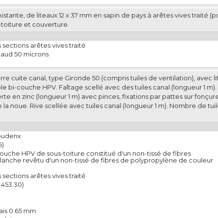
istante, de liteaux 12 x 37 mm en sapin de pays à arêtes vives traité (
toiture et couverture.
sections arêtes vives traité
haud 50 microns
re cuite canal, type Gironde 50 (compris tuiles de ventilation), avec li
 bi-couche HPV. Faîtage scellé avec des tuiles canal (longueur 1 m). A
rte en zinc (longueur 1 m) avec pinces, fixations par pattes sur fonçure
a noue. Rive scellée avec tuiles canal (longueur 1 m). Nombre de tuile
Poudenx
6)
couche HPV de sous-toiture constitué d'un non-tissé de fibres
lanche revêtu d'un non-tissé de fibres de polypropylène de couleur
sections arêtes vives traité
 453.30)
pais 0.65 mm