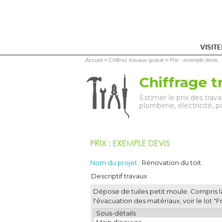
VISIT
Vous êtes ici
Accueil
 » 
Chiffrez travaux gratuit
 » 
Prix : exemple devis
Chiffrage t
Estimer le prix des tra
plomberie, électricité, 
PRIX : EXEMPLE DEVIS
Nom du projet :
Rénovation du toit
Descriptif travaux
Dépose de tuiles petit moule. Compris l
l'évacuation des matériaux, voir le lot "Fr
Sous-détails