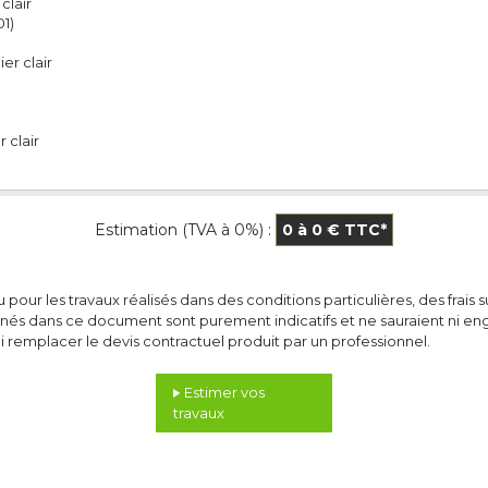
 clair
01)
er clair
 clair
 Estimation (TVA à 0%) : 
0 à 0 € TTC*
u pour les travaux réalisés dans des conditions particulières, des frais
nnés dans ce document sont purement indicatifs et ne sauraient ni e
ni remplacer le devis contractuel produit par un professionnel. 
Estimer vos
travaux