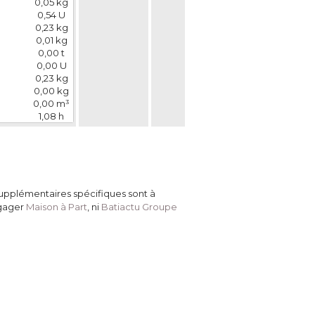
0,05 kg
0,54 U
0,23 kg
0,01 kg
0,00 t
0,00 U
0,23 kg
0,00 kg
0,00 m³
1,08 h
 supplémentaires spécifiques sont à 
ngager
Maison à Part
, ni 
Batiactu Groupe