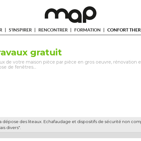
ER
S'INSPIRER
RENCONTRER
FORMATION
CONFORT THER
ravaux gratuit
vaux de votre maison pièce par pièce en gros oeuvre, rénovation e
pose de fenêtres…
a dépose des liteaux. Echafaudage et dispositifs de sécurité non comp
ais divers".