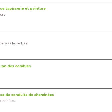
e tapisserie et peinture
ture
e la salle de bain
tion des combles
se de conduits de cheminées
heminées