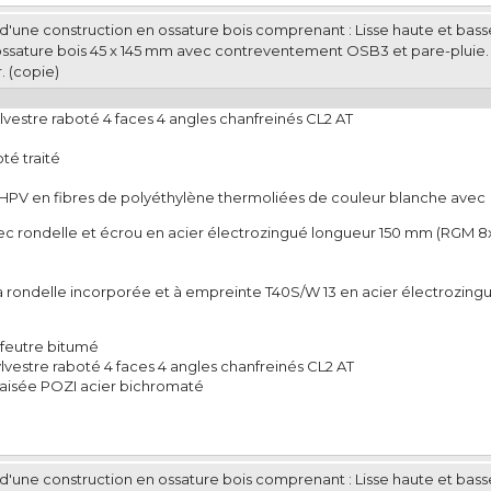
e d'une construction en ossature bois comprenant : Lisse haute et bas
ossature bois 45 x 145 mm avec contreventement OSB3 et pare-pluie
. (copie)
lvestre raboté 4 faces 4 angles chanfreinés CL2 AT
té traité
e HPV en fibres de polyéthylène thermoliées de couleur blanche avec
vec rondelle et écrou en acier électrozingué longueur 150 mm (RGM 8
 rondelle incorporée et à empreinte T40S/W 13 en acier électrozingu
feutre bitumé
lvestre raboté 4 faces 4 angles chanfreinés CL2 AT
raisée POZI acier bichromaté
e d'une construction en ossature bois comprenant : Lisse haute et bas