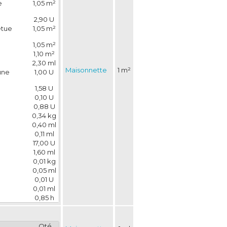
e
1,05 m²
2,90 U
êtue
1,05 m²
1,05 m²
1,10 m²
2,30 ml
Maisonnette
1 m²
une
1,00 U
1,58 U
0,10 U
0,88 U
0,34 kg
0,40 ml
0,11 ml
17,00 U
1,60 ml
0,01 kg
0,05 ml
0,01 U
0,01 ml
0,85 h
Qté