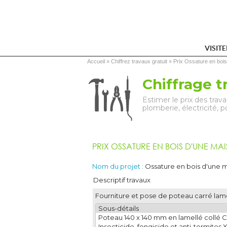
VISIT
Vous êtes ici
Accueil
 » 
Chiffrez travaux gratuit
 » 
Prix Ossature en bois
Chiffrage t
Estimer le prix des tra
plomberie, électricité, 
PRIX OSSATURE EN BOIS D'UNE MAI
Nom du projet :
Ossature en bois d'une m
Descriptif travaux
Fourniture et pose de poteau carré lame
Sous-détails
Poteau 140 x 140 mm en lamellé collé 
Insecticide, fongicide et anti-termit