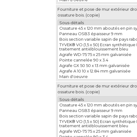
Fourniture et pose de mur extérieur droi
ossature bois. (copie)
Sous-détails
Ossature 45 x 120 mm aboutés en pin sy
Panneau OSB3 épaisseur 9 mm
Bois section variable sapin de pays rabo
TYVEK® VO (1,5 x 50) Ecran synthétiqu
traitement antiéblouissement bleu
Agrafe WD-75 75 x 25 mm galvanisée
Pointe cannelée 90 x 3.4
Agrafe GX 50 50 x 13 mm galvanisée
Agrafe A 10 10 x 12.84 mm galvanisée
Main d'oeuvre
Fourniture et pose de mur extérieur droi
ossature bois. (copie)
Sous-détails
Ossature 45 x 120 mm aboutés en pin sy
Panneau OSB3 épaisseur 9 mm
Bois section variable sapin de pays rabo
TYVEK® VO (1,5 x 50) Ecran synthétiqu
traitement antiéblouissement bleu
Agrafe WD-75 75 x 25 mm galvanisée
Pointe cannelée 90 x 3.4