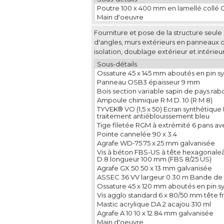
Poutre 100 x 400 mm en lamellé collé 
Main d'oeuvre
Fourniture et pose de la structure seul
d'angles, murs extérieurs en panneaux 
isolation, doublage extérieur et intérieur
Sous-détails
Ossature 45 x 145 mm aboutés en pin sy
Panneau OSB3 épaisseur 9 mm
Bois section variable sapin de pays rabo
Ampoule chimique R M D. 10 (R M 8)
TYVEK® VO (1,5 x 50) Ecran synthétiqu
traitement antiéblouissement bleu
Tige filetée RGM à extrémité 6 pans a
Pointe cannelée 90 x 3.4
Agrafe WD-75 75 x 25 mm galvanisée
Vis à béton FBS-US à tête hexagonaleà
D.8 longueur 100 mm (FBS 8/25 US)
Agrafe GX 50 50 x 13 mm galvanisée
ASSEC 36 VV largeur 0.30 m Bande de 
Ossature 45 x 120 mm aboutés en pin sy
Vis agglo standard 6 x 80/50 mm tête f
Mastic acrylique DA 2 acajou 310 ml
Agrafe A 10 10 x 12.84 mm galvanisée
Main d'oeuvre