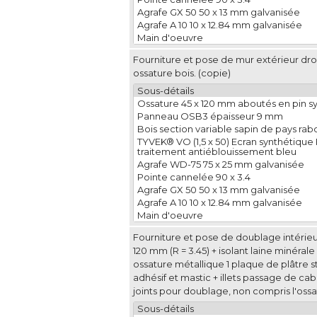
Agrafe GX 50 50 x 13 mm galvanisée
Agrafe A 10 10 x 12.84 mm galvanisée
Main d'oeuvre
Fourniture et pose de mur extérieur droi
ossature bois. (copie)
Sous-détails
Ossature 45 x 120 mm aboutés en pin sy
Panneau OSB3 épaisseur 9 mm
Bois section variable sapin de pays rabo
TYVEK® VO (1,5 x 50) Ecran synthétiqu
traitement antiéblouissement bleu
Agrafe WD-75 75 x 25 mm galvanisée
Pointe cannelée 90 x 3.4
Agrafe GX 50 50 x 13 mm galvanisée
Agrafe A 10 10 x 12.84 mm galvanisée
Main d'oeuvre
Fourniture et pose de doublage intérieur
120 mm (R = 3.45) + isolant laine minéra
ossature métallique 1 plaque de plâtre 
adhésif et mastic + illets passage de ca
joints pour doublage, non compris l'ossa
Sous-détails