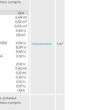
. Non compris
Qté
4,48 ml
0,92 m²
0,00 m³
0,60 U
1,15 m²
x150)
0,60 U
Maisonnette
1 m²
12,87 U
9,60 U
é 
0,32 U
21,12 U
0,42 ml
0,12 ml
0,30 U
0,10 U
3,07 U
1,18 h
se, poteaux
. Non compris