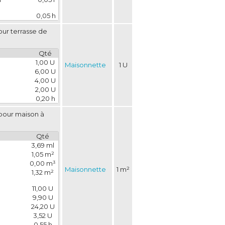
0,05 h
our terrasse de
Qté
1,00 U
Maisonnette
1 U
6,00 U
4,00 U
2,00 U
0,20 h
pour maison à 
Qté
3,69 ml
1,05 m²
0,00 m³
Maisonnette
1 m²
1,32 m²
11,00 U
9,90 U
24,20 U
3,52 U
0,55 h