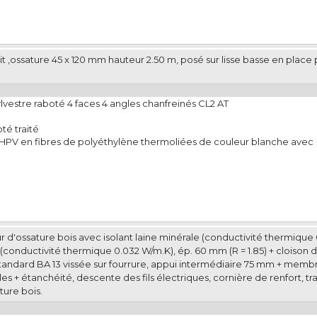
t ,ossature 45 x 120 mm hauteur 2.50 m, posé sur lisse basse en place 
lvestre raboté 4 faces 4 angles chanfreinés CL2 AT
té traité
e HPV en fibres de polyéthylène thermoliées de couleur blanche avec
 d'ossature bois avec isolant laine minérale (conductivité thermique 0
le (conductivité thermique 0.032 W/m.K), ép. 60 mm (R = 1.85) + cloison
standard BA 13 vissée sur fourrure, appui intermédiaire 75 mm + membr
bles + étanchéité, descente des fils électriques, cornière de renfort, t
ture bois.