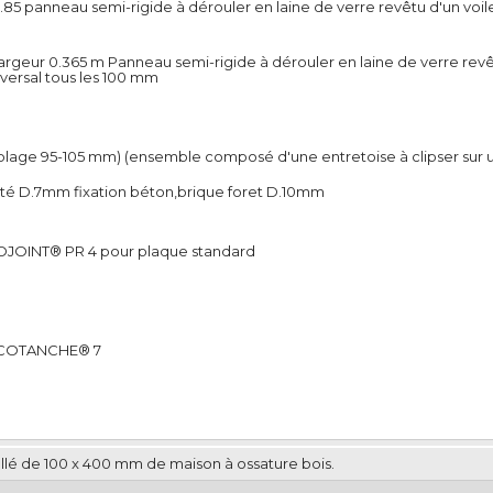
5 panneau semi-rigide à dérouler en laine de verre revêtu d'un voil
argeur 0.365 m Panneau semi-rigide à dérouler en laine de verre rev
versal tous les 100 mm
)
blage 95-105 mm) (ensemble composé d'une entretoise à clipser sur 
ité D.7mm fixation béton,brique foret D.10mm
COJOINT® PR 4 pour plaque standard
LACOTANCHE® 7
llé de 100 x 400 mm de maison à ossature bois.