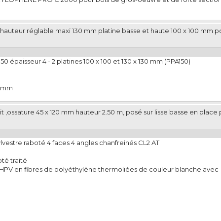
 hauteur réglable maxi 130 mm platine basse et haute 100 x 100 mm p
0 épaisseur 4 - 2 platines 100 x 100 et 130 x 130 mm (PPA150)
5 mm
t ,ossature 45 x 120 mm hauteur 2.50 m, posé sur lisse basse en place 
lvestre raboté 4 faces 4 angles chanfreinés CL2 AT
té traité
e HPV en fibres de polyéthylène thermoliées de couleur blanche avec