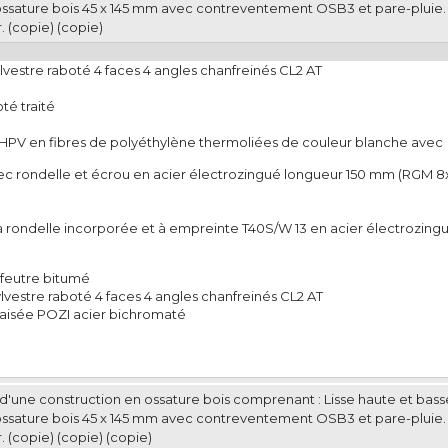
ossature bois 45 x 145 mm avec contreventement OSB3 et pare-pluie
. (copie) (copie)
lvestre raboté 4 faces 4 angles chanfreinés CL2 AT
té traité
e HPV en fibres de polyéthylène thermoliées de couleur blanche avec
vec rondelle et écrou en acier électrozingué longueur 150 mm (RGM 8
 rondelle incorporée et à empreinte T40S/W 13 en acier électrozingu
feutre bitumé
lvestre raboté 4 faces 4 angles chanfreinés CL2 AT
raisée POZI acier bichromaté
e d'une construction en ossature bois comprenant : Lisse haute et bas
ossature bois 45 x 145 mm avec contreventement OSB3 et pare-pluie
. (copie) (copie) (copie)