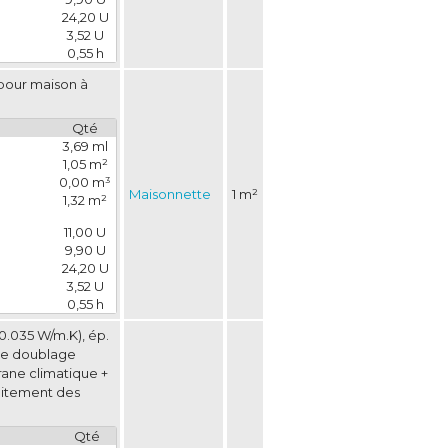
24,20 U
3,52 U
0,55 h
pour maison à 
Qté
3,69 ml
1,05 m²
0,00 m³
Maisonnette
1 m²
1,32 m²
11,00 U
9,90 U
24,20 U
3,52 U
0,55 h
.035 W/m.K), ép. 
 de doublage
ane climatique + 
raitement des
Qté