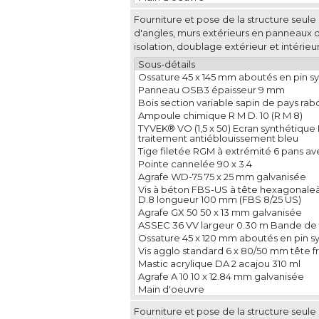
Fourniture et pose de la structure seul
d'angles, murs extérieurs en panneaux 
isolation, doublage extérieur et intérieur
Sous-détails
Ossature 45 x 145 mm aboutés en pin sy
Panneau OSB3 épaisseur 9 mm
Bois section variable sapin de pays rabo
Ampoule chimique R M D. 10 (R M 8)
TYVEK® VO (1,5 x 50) Ecran synthétiqu
traitement antiéblouissement bleu
Tige filetée RGM à extrémité 6 pans a
Pointe cannelée 90 x 3.4
Agrafe WD-75 75 x 25 mm galvanisée
Vis à béton FBS-US à tête hexagonaleà
D.8 longueur 100 mm (FBS 8/25 US)
Agrafe GX 50 50 x 13 mm galvanisée
ASSEC 36 VV largeur 0.30 m Bande de 
Ossature 45 x 120 mm aboutés en pin sy
Vis agglo standard 6 x 80/50 mm tête f
Mastic acrylique DA 2 acajou 310 ml
Agrafe A 10 10 x 12.84 mm galvanisée
Main d'oeuvre
Fourniture et pose de la structure seul