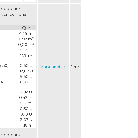
se, poteaux
. Non compris
Qté
4,48 ml
0,92 m²
0,00 m³
0,60 U
1,15 m²
x150)
0,60 U
Maisonnette
1 m²
12,87 U
9,60 U
é 
0,32 U
21,12 U
0,42 ml
0,12 ml
0,30 U
0,10 U
3,07 U
1,18 h
se, poteaux