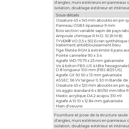
d'angles, murs extérieurs en panneaux 
isolation, doublage extérieur et intérieur
Sous-détails
Ossature 45 x 145 mm aboutés en pin sy
Panneau OSB3 épaisseur 9 mm
Bois section variable sapin de pays rabo
Ampoule chimique R M D. 10 (R M 8)
TYVEK® VO (1,5 x 50) Ecran synthétiqu
traitement antiéblouissement bleu
Tige filetée RGM à extrémité 6 pans a
Pointe cannelée 90 x 3.4
Agrafe WD-75 75 x 25 mm galvanisée
Vis à béton FBS-US à tête hexagonaleà
D.8 longueur 100 mm (FBS 8/25 US)
Agrafe GX 50 50 x 13 mm galvanisée
ASSEC 36 VV largeur 0.30 m Bande de 
Ossature 45 x 120 mm aboutés en pin sy
Vis agglo standard 6 x 80/50 mm tête f
Mastic acrylique DA 2 acajou 310 ml
Agrafe A 10 10 x 12.84 mm galvanisée
Main d'oeuvre
Fourniture et pose de la structure seul
d'angles, murs extérieurs en panneaux 
isolation, doublage extérieur et intérieur