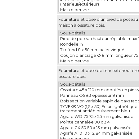
(intérieur/extérieur)
Main d'oeuvre
Fourniture et pose d'un pied de poteau
maison à ossature bois.
Sous-détails
Pied de poteau hauteur réglable maxi 15
Rondelle 14
Tirefond 8 x 50 mm acier zingué
Goujon d'ancrage Ø 8 mm longueur 7
Main d'oeuvre
Fourniture et pose de mur extérieur droi
ossature bois.
Sous-détails
Ossature 45 x 120 mm aboutés en pin sy
Panneau OSB3 épaisseur 9 mm
Bois section variable sapin de pays rabo
TYVEK® VO (1,5 x 50) Ecran synthétiqu
traitement antiéblouissement bleu
Agrafe WD-75 75 x 25 mm galvanisée
Pointe cannelée 90 x 3.4
Agrafe GX 50 50 x 13 mm galvanisée
Agrafe A 10 10 x 12.84 mm galvanisée
Main d'oeuvre