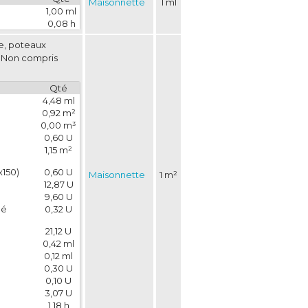
Maisonnette
1 ml
1,00 ml
0,08 h
se, poteaux
. Non compris
Qté
4,48 ml
0,92 m²
0,00 m³
0,60 U
1,15 m²
x150)
0,60 U
Maisonnette
1 m²
12,87 U
9,60 U
é 
0,32 U
21,12 U
0,42 ml
0,12 ml
0,30 U
0,10 U
3,07 U
1,18 h