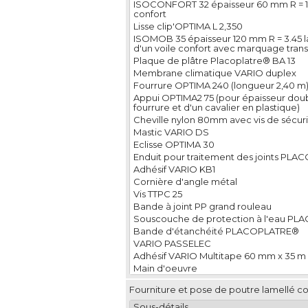
ISOCONFORT 32 épaisseur 60 mm R = 1.8
confort
Lisse clip'OPTIMA L 2,350
ISOMOB 35 épaisseur 120 mm R = 3.45 l
d'un voile confort avec marquage trans
Plaque de plâtre Placoplatre® BA 13
Membrane climatique VARIO duplex
Fourrure OPTIMA 240 (longueur 2,40 m
Appui OPTIMA2 75 (pour épaisseur dou
fourrure et d'un cavalier en plastique)
Cheville nylon 80mm avec vis de sécur
Mastic VARIO DS
Eclisse OPTIMA 30
Enduit pour traitement des joints PLA
Adhésif VARIO KB1
Cornière d'angle métal
Vis TTPC 25
Bande à joint PP grand rouleau
Souscouche de protection à l'eau P
Bande d'étanchéité PLACOPLATRE® 
VARIO PASSELEC
Adhésif VARIO Multitape 60 mm x 35 m
Main d'oeuvre
Fourniture et pose de poutre lamellé co
Sous-détails