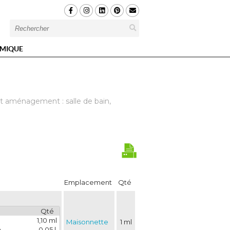
MIQUE
t aménagement : salle de bain, 
Emplacement
Qté
Qté
1,10 ml
Maisonnette
1 ml
n
0,05 l