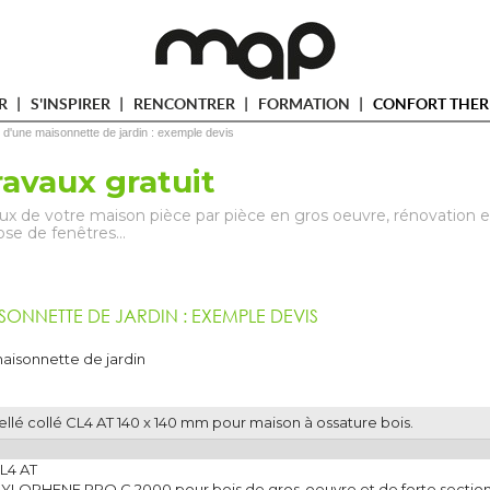
ER
S'INSPIRER
RENCONTRER
FORMATION
CONFORT THER
 d'une maisonnette de jardin : exemple devis
ravaux gratuit
vaux de votre maison pièce par pièce en gros oeuvre, rénovation e
pose de fenêtres…
SONNETTE DE JARDIN : EXEMPLE DEVIS
aisonnette de jardin
llé collé CL4 AT 140 x 140 mm pour maison à ossature bois.
CL4 AT
es XYLOPHENE PRO C 2000 pour bois de gros-oeuvre et de forte sectio