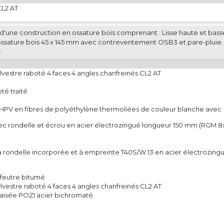
CL2 AT
e d'une construction en ossature bois comprenant : Lisse haute et bas
ossature bois 45 x 145 mm avec contreventement OSB3 et pare-pluie
.
lvestre raboté 4 faces 4 angles chanfreinés CL2 AT
té traité
e HPV en fibres de polyéthylène thermoliées de couleur blanche avec
vec rondelle et écrou en acier électrozingué longueur 150 mm (RGM 8
 rondelle incorporée et à empreinte T40S/W 13 en acier électrozingu
feutre bitumé
lvestre raboté 4 faces 4 angles chanfreinés CL2 AT
raisée POZI acier bichromaté