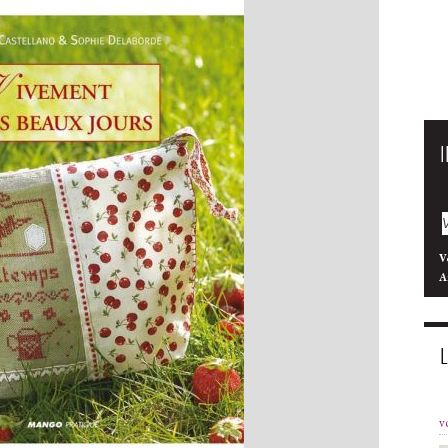
V
A
v