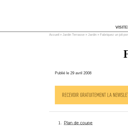
VISIT
Vous êtes ici
Accueil
 » 
Jardin Terrasse
 » 
Jardin
 » 
Fabriquez un joli por
F
Publié le 29 avril 2008
RECEVOIR GRATUITEMENT LA NEWSLE
Plan de coupe