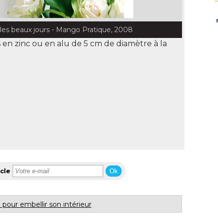
les beaux jours - Mango Pratique, 2008
rs en zinc ou en alu de 5 cm de diamètre à la 
cle
Ok
 pour embellir son intérieur