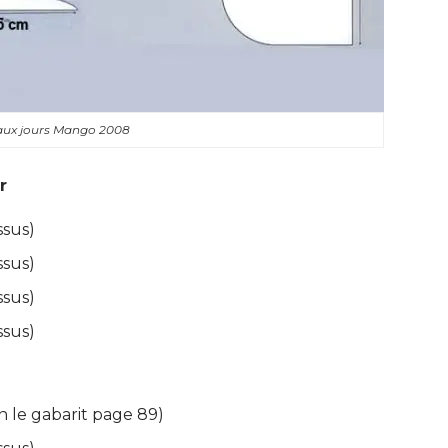
aux jours Mango 2008
r
sus) 
sus) 
sus) 
sus) 
n le gabarit page 89) 