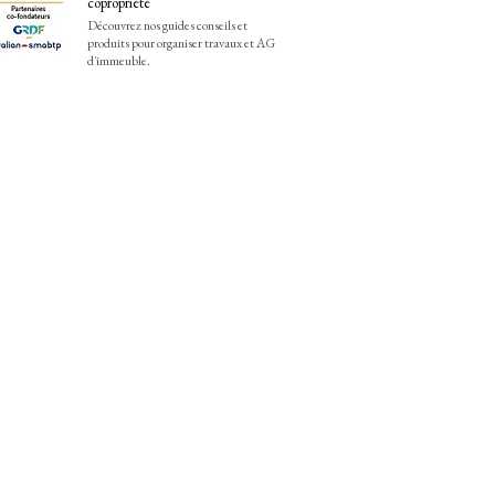
copropriété
Découvrez nos guides conseils et
produits pour organiser travaux et AG
d'immeuble.