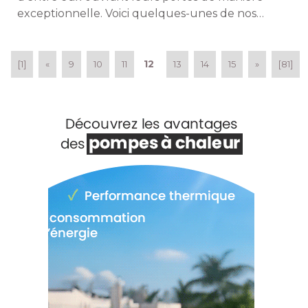
exceptionnelle. Voici quelques-unes de nos
adresses coup de cœur. 
12
[1]
«
9
10
11
13
14
15
»
[81]