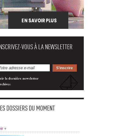
INSCRIVEZ-VOUS À LA NEWSLETTER
oir la dernière newsletter
rchives
LES DOSSIERS DU MOMENT
oir +