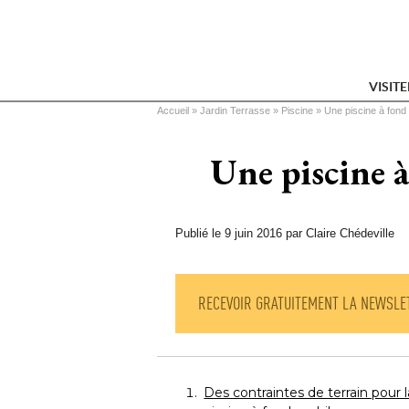
VISIT
Vous êtes ici
Accueil
 » 
Jardin Terrasse
 » 
Piscine
 » 
Une piscine à fond
Une piscine à
Publié le 9 juin 2016 par Claire Chédeville
RECEVOIR GRATUITEMENT LA NEWSLE
Des contraintes de terrain pour l