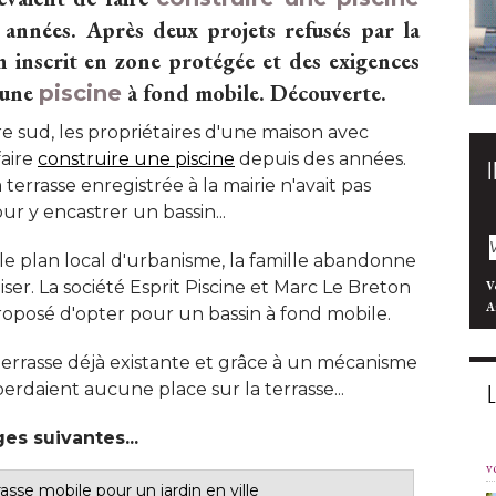
s années. Après deux projets refusés par la
in inscrit en zone protégée et des exigences
r une
 à fond mobile. Découverte.
piscine
re sud, les propriétaires d'une maison avec
faire
construire une piscine
 depuis des années. 
terrasse enregistrée à la mairie n'avait pas
ur y encastrer un bassin... 
le plan local d'urbanisme, la famille abandonne
iser. La société Esprit Piscine et Marc Le Breton
V
A
proposé d'opter pour un bassin à fond mobile. 
la terrasse déjà existante et grâce à un mécanisme
erdaient aucune place sur la terrasse... 
s suivantes... 
v
rasse mobile pour un jardin en ville