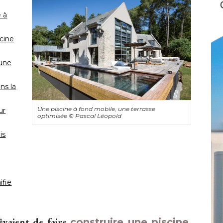
 à 
cine
 une
ns la
Une piscine à fond mobile, une terrasse
ur
optimisée
© Pascal Léopold
is
ifie
êvaient de faire
construire une piscine