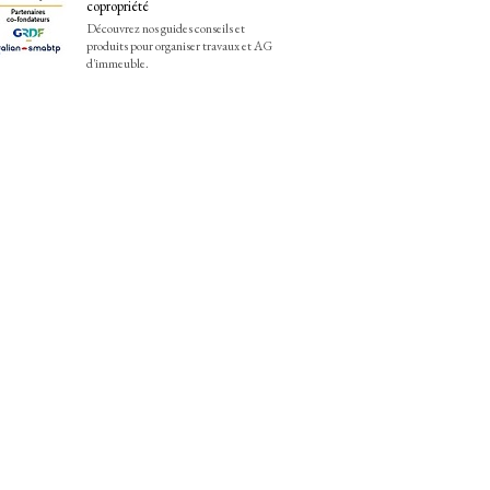
copropriété
Découvrez nos guides conseils et
produits pour organiser travaux et AG
d'immeuble.