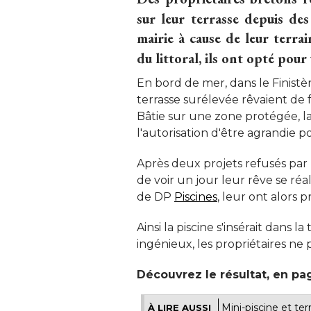
sur leur terrasse depuis de
mairie à cause de leur terra
du littoral, ils ont opté pou
En bord de mer, dans le Finistè
terrasse surélevée rêvaient de 
Bâtie sur une zone protégée, la 
l'autorisation d'être agrandie po
Après deux projets refusés par 
de voir un jour leur rêve se réal
de DP
Piscines
, leur ont alors 
Ainsi la piscine s'insérait dans 
ingénieux, les propriétaires ne p
Découvrez le résultat, en page
Mini-piscine et ter
À LIRE AUSSI