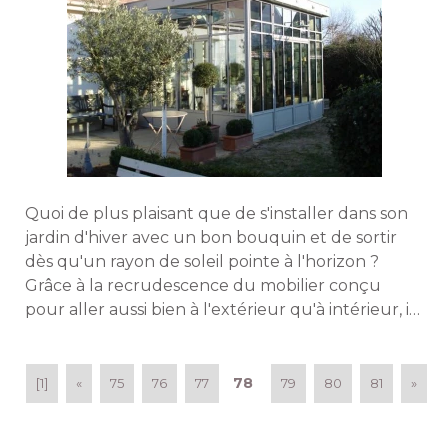
Quoi de plus plaisant que de s'installer dans son
jardin d'hiver avec un bon bouquin et de sortir
dès qu'un rayon de soleil pointe à l'horizon ? 
Grâce à la recrudescence du mobilier conçu
pour aller aussi bien à l'extérieur qu'à intérieur, il
est de plus en plus facile de se le permettre ! 
Tour d'horizon de ces pièces au design sobre et
épuré. 
78
[1]
«
75
76
77
79
80
81
»