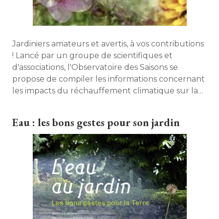
Jardiniers amateurs et avertis, à vos contributions
! Lancé par un groupe de scientifiques et 
d'associations, l'Observatoire des Saisons se
propose de compiler les informations concernant
les impacts du réchauffement climatique sur la
faune et la flore au niveau national. Une bonne
manière de sensibiliser le public tout en le faisant
Eau : les bons gestes pour son jardin
participer au travail des chercheurs. 