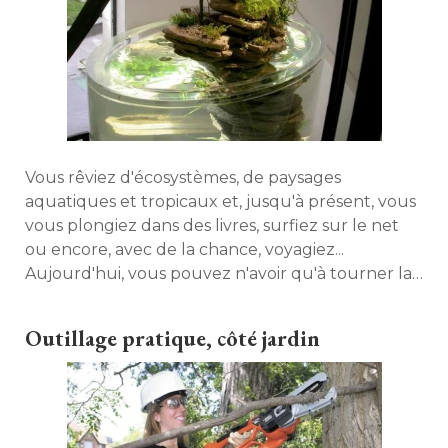
Vous rêviez d'écosystèmes, de paysages
aquatiques et tropicaux et, jusqu'à présent, vous
vous plongiez dans des livres, surfiez sur le net
ou encore, avec de la chance, voyagiez... 
Aujourd'hui, vous pouvez n'avoir qu'à tourner la
tête et regarder dans votre salon, grâce aux
étonnantes écosculptures de Paul Louis 
Outillage pratique, côté jardin
Duranton. Une invitation au voyage, entre nature
et poésie. Découverte. 