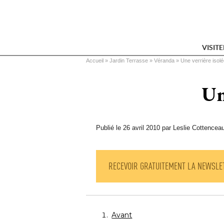
VISIT
Vous êtes ici
Accueil
 » 
Jardin Terrasse
 » 
Véranda
 » 
Une verrière isol
Un
Publié le 26 avril 2010 par Leslie Cottencea
RECEVOIR GRATUITEMENT LA NEWSLE
Avant