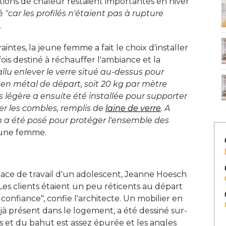
tions de chaleur restaient importantes en hiver
é 
"car les profilés n'étaient pas à rupture 
 
aintes, la jeune femme a fait le choix d'installer
ois destiné à réchauffer l'ambiance et la
fallu enlever le verre situé au-dessus pour 
e en métal de départ, soit 20 kg par mètre
s légère a ensuite été installée pour supporter
er les combles, remplis de
laine de verre
. A 
lm a été posé pour protéger l'ensemble des
eune femme. 
pace de travail d'un adolescent, Jeanne Hoesch
"Les clients étaient un peu réticents au départ
 confiance", confie l'architecte. Un mobilier en
à présent dans le logement, a été dessiné sur-
s et du bahut est assez épurée et les angles