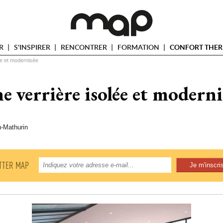
ER
S'INSPIRER
RENCONTRER
FORMATION
CONFORT THER
ée et modernisée
e verrière isolée et moderni
u-Mathurin
TTER MAP