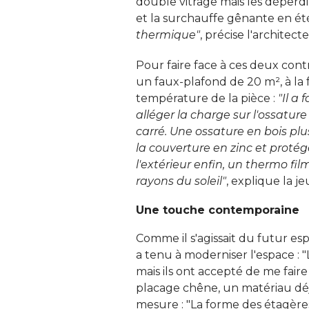
double vitrage mais les déperdi
et la surchauffe gênante en ét
thermique"
, précise l'architecte.
Pour faire face à ces deux contr
un faux-plafond de 20 m², à la f
température de la pièce : 
"Il a 
alléger la charge sur l'ossatur
carré. Une ossature en bois plu
la couverture en zinc et protég
l'extérieur enfin, un thermo fi
rayons du soleil"
, explique la j
Une touche contemporaine
Comme il s'agissait du futur es
a tenu à moderniser l'espace : 
mais ils ont accepté de me faire
placage chêne, un matériau déj
mesure : "La forme des étagère