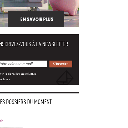
INSCRIVEZ-VOUS À LA NEWSLETTER
oir la dernière newsletter
rchives
LES DOSSIERS DU MOMENT
oir +