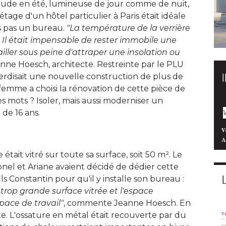
haude en été, lumineuse de jour comme de nuit, 
étage d'un hôtel particulier à Paris était idéale 
s pas un bureau. 
"La température de la verrière 
. Il était impensable de rester immobile une
ailler sous peine d'attraper une insolation ou
anne Hoesch, architecte. Restreinte par le PLU 
terdisait une nouvelle construction de plus de 
femme a choisi la rénovation de cette pièce de
s mots ? Isoler, mais aussi moderniser un
de 16 ans. 
V
A
e était vitré sur toute sa surface, soit 50 m². Le
onel et Ariane avaient décidé de dédier cette
ls Constantin pour qu'il y installe son bureau : 
 trop grande surface vitrée et l'espace 
pace de travail"
, commente Jeanne Hoesch. En 
v
ante. L'ossature en métal était recouverte par du