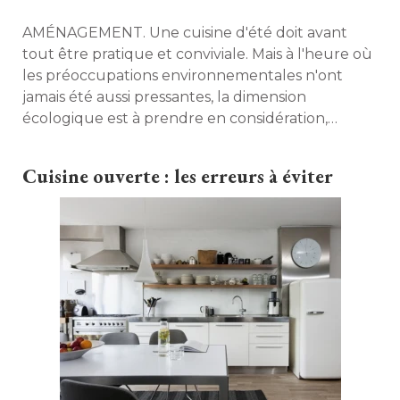
AMÉNAGEMENT. Une cuisine d'été doit avant
tout être pratique et conviviale. Mais à l'heure où 
les préoccupations environnementales n'ont
jamais été aussi pressantes, la dimension
écologique est à prendre en considération, 
comme dans tout projet de construction ou
d'aménagement. Maison à part revient sur cinq
Cuisine ouverte : les erreurs à éviter
conseils pour concevoir un espace à la fois
fonctionnel, agréable et durable. 