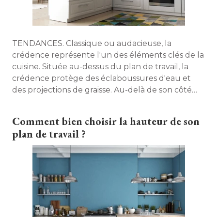
TENDANCES. Classique ou audacieuse, la
crédence représente l'un des éléments clés de la
cuisine. Située au-dessus du plan de travail, la
crédence protège des éclaboussures d'eau et
des projections de graisse. Au-delà de son côté 
fonctionnel, elle peut se révéler particulièrement
esthétique. Maison à part vous donne 14 idées
Comment bien choisir la hauteur de son
pour trouver la crédence qui magnifiera votre
plan de travail ?
cuisine. 