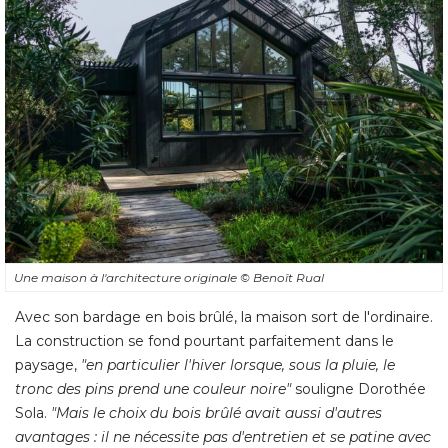
Une maison à l'architecture originale
© Benoît Rual
Avec son bardage en bois brûlé, la maison sort de l'ordinaire. 
La construction se fond pourtant parfaitement dans le
paysage, 
"en particulier l'hiver lorsque, sous la pluie, le 
tronc des pins prend une couleur noire"
souligne Dorothée
Sola. 
"Mais le choix du bois brûlé avait aussi d'autres 
avantages : il ne nécessite pas d'entretien et se patine avec