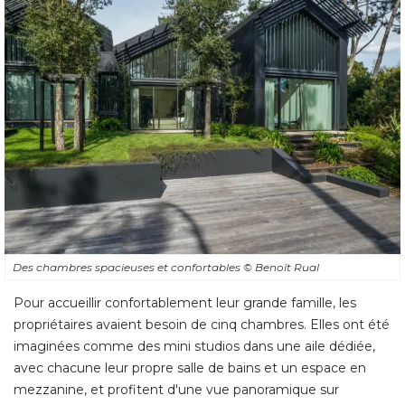
Des chambres spacieuses et confortables
© Benoît Rual
Pour accueillir confortablement leur grande famille, les
propriétaires avaient besoin de cinq chambres. Elles ont été 
imaginées comme des mini studios dans une aile dédiée, 
avec chacune leur propre salle de bains et un espace en
mezzanine, et profitent d'une vue panoramique sur