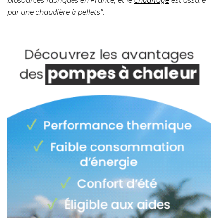
biosourcés fabriqués en France, et le
chauffage
 est assuré 
par une chaudière à pellets"
. 