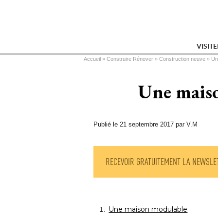
VISIT
Vous êtes ici
Accueil
 » 
Construire Rénover
 » 
Construction neuve
 » 
Un
Une maiso
Publié le 21 septembre 2017 par V.M
RECEVOIR GRATUITEMENT LA NEWSLE
Une maison modulable