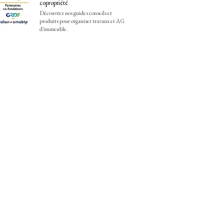
copropriété
Découvrez nos guides conseils et
produits pour organiser travaux et AG
d'immeuble.