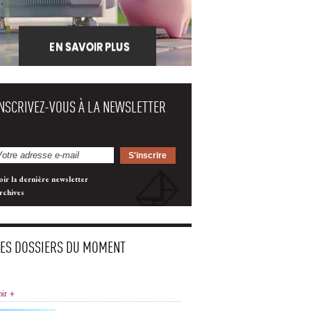
INSCRIVEZ-VOUS À LA NEWSLETTER
oir la dernière newsletter
rchives
LES DOSSIERS DU MOMENT
oir +