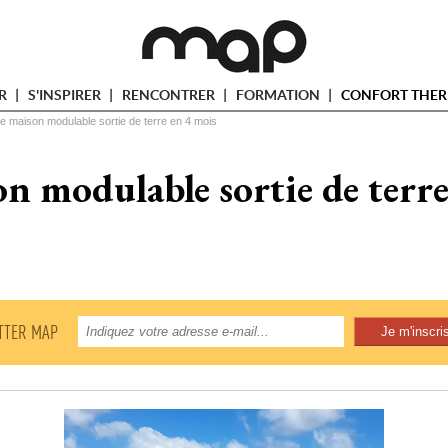
ER
S'INSPIRER
RENCONTRER
FORMATION
CONFORT THER
e maison modulable sortie de terre en 4 mois
n modulable sortie de terre
TTER MAP