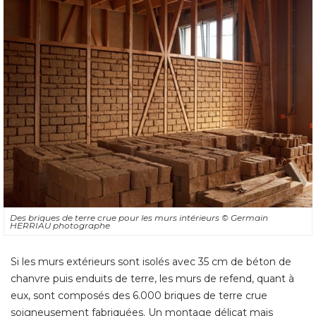
Des briques de terre crue pour les murs intérieurs
© Germain 
HERRIAU photographe
Si les murs extérieurs sont isolés avec 35 cm de béton de
chanvre puis enduits de terre, les murs de refend, quant à 
eux, sont composés des 6.000 briques de terre crue
soigneusement fabriquées. Un montage délicat mais