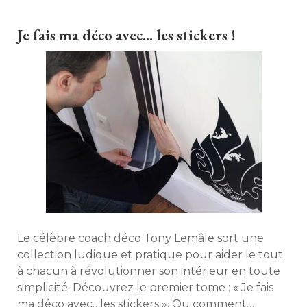
nombreux sont les copropriétaires qui craignent
des difficultés de mise en place, notamment des
Je fais ma déco avec... les stickers !
problèmes de monopole. Le point sur la question. 
Le célèbre coach déco Tony Lemâle sort une
collection ludique et pratique pour aider le tout
à chacun à révolutionner son intérieur en toute 
simplicité. Découvrez le premier tome : « Je fais
ma déco avec…les stickers ». Ou comment