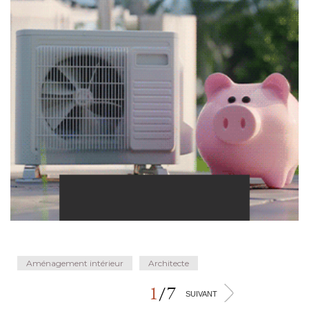
Aménagement intérieur
Architecte
1
/
7
>
SUIVANT