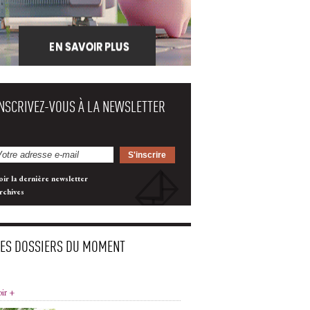
INSCRIVEZ-VOUS À LA NEWSLETTER
oir la dernière newsletter
rchives
LES DOSSIERS DU MOMENT
oir +