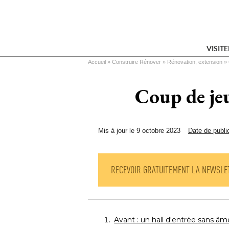
VISIT
Vous êtes ici
Accueil
 » 
Construire Rénover
 » 
Rénovation, extension
 » 
Coup de jeu
Mis à jour le 9 octobre 2023
Date de publi
RECEVOIR GRATUITEMENT LA NEWSLE
Avant : un hall d'entrée sans âm