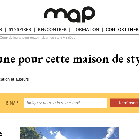
ER
S'INSPIRER
RENCONTRER
FORMATION
CONFORT THER
Coup de jeune pour cette maison de style Art déco
ne pour cette maison de st
cation et auteurs
TTER MAP
e