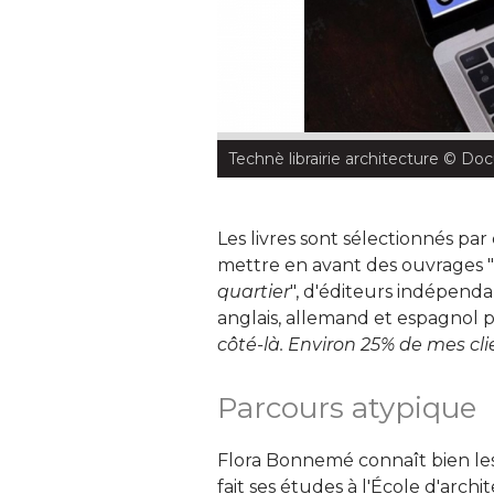
Technè librairie architecture
 © Doc
Les livres sont sélectionnés par
mettre en avant des ouvrages "
quartier
", d'éditeurs indépend
anglais, allemand et espagnol p
côté-là. Environ 25% de mes cl
Parcours atypique
Flora Bonnemé connaît bien les s
fait ses études à l'École d'ar