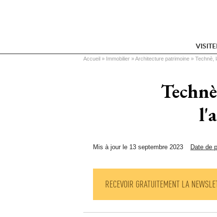
VISIT
Vous êtes ici
Accueil
 » 
Immobilier
 » 
Architecture patrimoine
 » 
Technè, la
Technè,
l'
Mis à jour le 13 septembre 2023
Date de p
RECEVOIR GRATUITEMENT LA NEWSLE