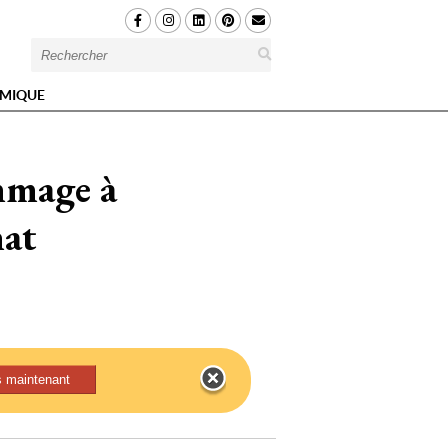
MIQUE
mmage à 
nat