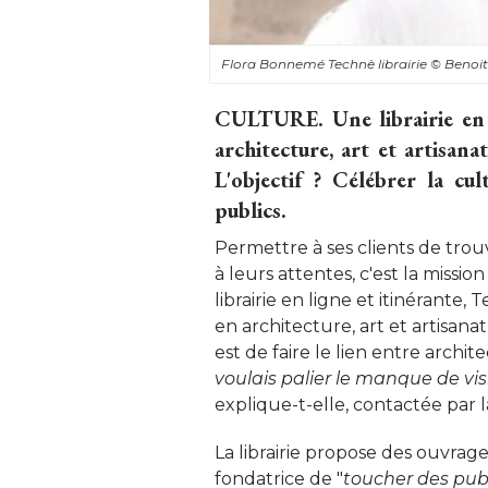
Flora Bonnemé Technè librairie
© Benoi
CULTURE.
Une librairie en 
architecture, art et artisana
L'objectif ? Célébrer la cul
publics. 
Permettre à ses clients de tro
à leurs attentes, c'est la missi
librairie en ligne et itinérante, 
en architecture, art et artisana
est de faire le lien entre archit
voulais palier le manque de visi
explique-t-elle, contactée par la
La librairie propose des ouvrag
fondatrice de "
toucher des publ