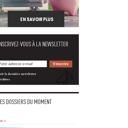
INSCRIVEZ-VOUS À LA NEWSLETTER
oir la dernière newsletter
rchives
LES DOSSIERS DU MOMENT
oir +