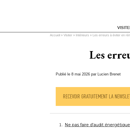
VISIT
Vous êtes ici
Accueil
 » 
Visiter
 » 
Intérieurs
 » 
Les erreurs à éviter en ré
Les erre
Publié le 8 mai 2026 par Lucien Brenet
RECEVOIR GRATUITEMENT LA NEWSLE
Ne pas faire d'audit énergétiqu