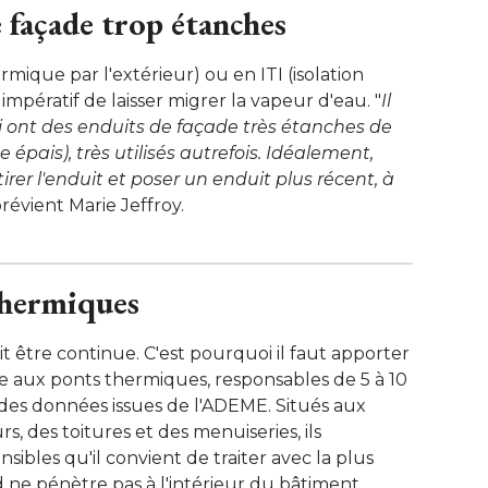
e façade trop étanches 
rmique par l'extérieur) ou en ITI (isolation
t impératif de laisser migrer la vapeur d'eau. "
Il
ui ont des enduits de façade très étanches de
pais), très utilisés autrefois. Idéalement, 
tirer l'enduit et poser un enduit plus récent, à 
 prévient Marie Jeffroy. 
thermiques
oit être continue. C'est pourquoi il faut apporter
re aux ponts thermiques, responsables de 5 à 10
des données issues de l'ADEME. Situés aux 
s, des toitures et des menuiseries, ils
sibles qu'il convient de traiter avec la plus
 ne pénètre pas à l'intérieur du bâtiment. 