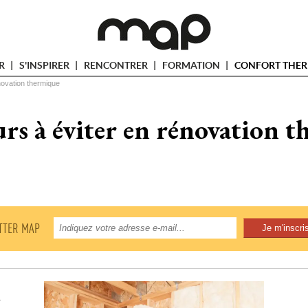
ER
S'INSPIRER
RENCONTRER
FORMATION
CONFORT THER
novation thermique
urs à éviter en rénovation 
TTER MAP
e