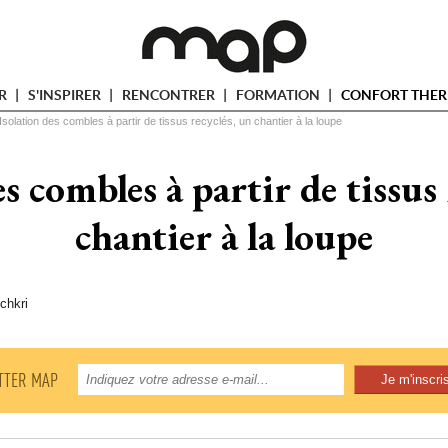
ER
S'INSPIRER
RENCONTRER
FORMATION
CONFORT THER
Isolation des combles à partir de tissus recyclés, un chantier à la loupe
s combles à partir de tissus
chantier à la loupe
chkri
TTER MAP