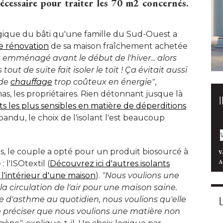
écessaire pour traiter les 70 m2 concernés. 
atégique du bâti qu'une famille du Sud-Ouest a
e rénovation
de sa maison fraîchement achetée
emménagé avant le début de l'hiver... alors 
ut de suite fait isoler le toit ! Ça évitait aussi
 de
chauffage
 trop coûteux en énergie"
, 
, les propriétaires. Rien détonnant jusque là 
ints les plus sensibles en matière de déperditions
épandu, le choix de l'isolant l'est beaucoup 
, le couple a opté pour un produit biosourcé à 
V
A
 l'ISOtextil (
Découvrez ici d'autres isolants
 l'intérieur d'une maison
). 
"Nous voulions une 
la circulation de l'air pour une maison saine. 
re d'asthme au quotidien, nous voulions qu'elle
 de préciser que nous voulions une matière non