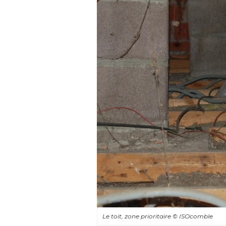
Le toit, zone prioritaire
© ISOcomble