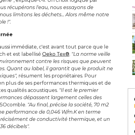
rgène"
, explique-t-il. Un choix logique par 
v
us récupérons l'eau, nous essayons de 
nous limitons les déchets... Alors même notre
e !".
urnée
é aussi immédiate, c'est avant tout parce que le
 et est labellisé 
Oeko Tex®
. 
"La norme veille 
'environnement contre les risques que peuvent
s. Quant au label, il garantit que le produit ne
iques",
résument les propriétaires. Pour
, en plus de ses performances thermiques et de
tes qualités acoustiques. 
"Il est le premier 
rformances dépassent largement celles des
 ISOcomble. 
"Au final, précise la société, 70 m2 
 une performance de 0,046 W/m.K en terme
précisément de conductivité thermique, et un
36 décibels".