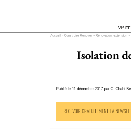
VISIT
Vous êtes ici
Accueil
 » 
Construire Rénover
 » 
Rénovation, extension
 » 
Isolation de
Publié le 11 décembre 2017 par C. Chahi Be
RECEVOIR GRATUITEMENT LA NEWSLE