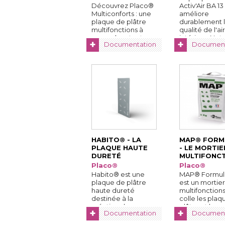
Découvrez Placo® 
Activ'Air BA 13
Multiconforts : une
améliore
plaque de plâtre
durablement 
multifonctions à 
qualité de l'air
poser dans toutes
intérieur. Notre
+
+
Documentation
Document
les ...
HABITO® - LA
MAP® FORMU
PLAQUE HAUTE
- LE MORTIER
DURETÉ
MULTIFONC
Placo®
Placo®
Habito® est une
MAP® Formule
plaque de plâtre
est un mortier
haute dureté 
multifonctions,
destinée à la
colle les plaq
création de
plâtre et les
+
+
Documentation
Document
cloisons et de ...
doublages, ...