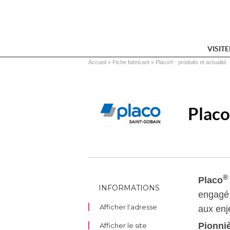
VISIT
Vous êtes ici
Accueil
 » 
Fiche fabricant
 » 
Placo® : produits et actualité
Plac
®
Placo
INFORMATIONS
engagé
Afficher l'adresse
aux en
Pionni
Afficher le site