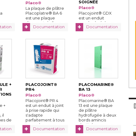
SOIGNÉE
Placo®
Placo®
La plaque de plâtre
la
Placoplatre® BA 6
Placojoint® GDX
est une plaque
est un enduit
 ...
disposant de 2
poudre à séchage
+
+
ation
Documentation
Documentation
bords amincis, 
pour le traitement
d'une faible ...
manuel ou
mécanique des
joints ...
LE + 
PLACOJOINT® 
PLACOMARINE® 
 
PR4
BA 13
TIONS
Placo®
Placo®
Placojoint® PR 4
Placomarine® BA
 + 
est un enduit à joint
13 est une plaque
à prise rapide qui 
de plâtre
 il
s'adapte
hydrofugée à deux
ues de
parfaitement à tous
bords amincis
types de ...
destinée aux ...
+
+
ation
Documentation
Documentation