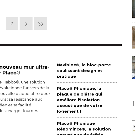
2
Navibloc®, le bloc-porte
 nouveau mur ultra-
coulissant design et
e Placo®
pratique
 Habito®, une solution
volutionne l'univers de la
Placo® Phonique, la
ouvelle plaque offre deux
plaque de plâtre qui
rs : sa résistance aux
améliore l'isolation
en et sa facilité 
acoustique de votre
es charges lourdes. 
logement !
Placo® Phonique
Rénomince®, la solution
acoustique de faible