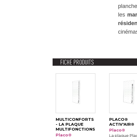
planch
les
mar
réside
cinémas.
FICHE PRODUITS
MULTICONFORTS
PLACO® 
- LA PLAQUE 
ACTIV'AIR®
MULTIFONCTIONS
Placo®
Placo®
La plaque Pla