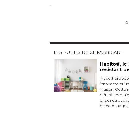
1
LES PUBLIS DE CE FABRICANT
Habito®, le
résistant d
Placo® propose
innovante qui ré
maison. Cette n
bénéfices majeu
chocs du quotidi
d'accrochage d