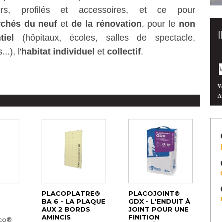
ers, profilés et accessoires, et ce pour
chés du neuf
et
de la rénovation
, pour le 
non
ntiel
(hôpitaux, écoles, salles de spectacle, 
..), l'
habitat individuel
et
collectif
.
V
A
PLACOPLATRE® 
PLACOJOINT® 
BA 6 - LA PLAQUE
GDX - L'ENDUIT À 
AUX 2 BORDS
JOINT POUR UNE
AMINCIS
FINITION
co® 