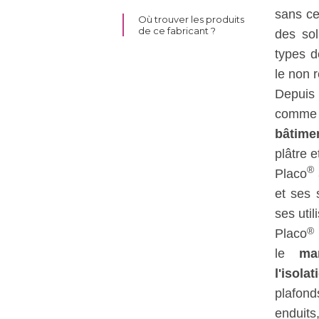
sans ce
Où trouver les produits
de ce fabricant ?
des sol
types d
le non r
Depui
comme
bâtime
plâtre 
®
Placo
et ses 
ses util
®
Placo
le
ma
l'isolat
plafon
enduits