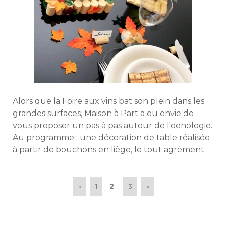
Alors que la Foire aux vins bat son plein dans les
grandes surfaces, Maison à Part a eu envie de
vous proposer un pas à pas autour de l'oenologie. 
Au programme : une décoration de table réalisée
à partir de bouchons en liège, le tout agrémenté 
de touches automnales. Il ne vous restera plus
qu'à concocter un menu adapté : coq au vin, 
poire au vin, etc. A table ! 
2
«
1
3
»