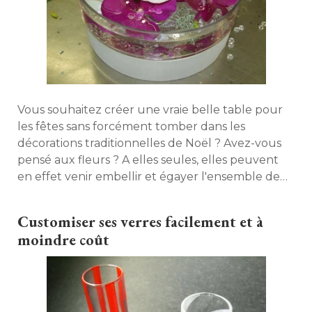
Vous souhaitez créer une vraie belle table pour
les fêtes sans forcément tomber dans les
décorations traditionnelles de Noël ? Avez-vous
pensé aux fleurs ? A elles seules, elles peuvent
en effet venir embellir et égayer l'ensemble de
votre table. Découvrez comment en faire un
centre de table dans le diaporama suivant. Un pas
Customiser ses verres facilement et à 
à pas réalisé avec la complicité d'Aquarelle.com. 
moindre coût