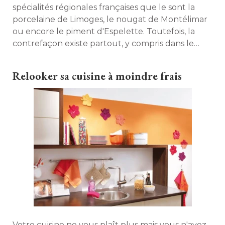
spécialités régionales françaises que le sont la
porcelaine de Limoges, le nougat de Montélimar
ou encore le piment d'Espelette. Toutefois, la
contrefaçon existe partout, y compris dans le
milieu du savon, et il n'est pas souvent facile de
reconnaître du premier coup d'œil un vrai savon
Relooker sa cuisine à moindre frais
de Marseille d'une pâle copie. Décryptage. 
Votre cuisine ne vous plaît plus mais vous n'avez