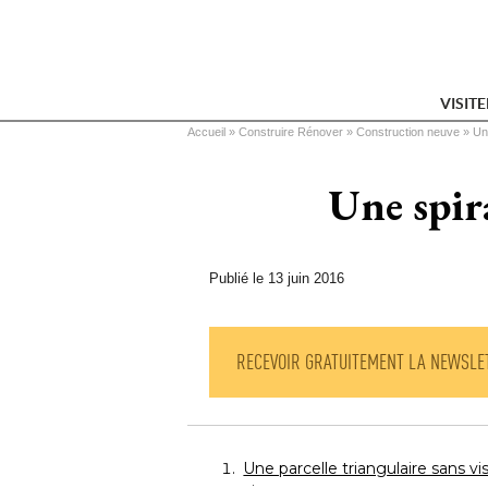
VISIT
Vous êtes ici
Accueil
 » 
Construire Rénover
 » 
Construction neuve
 » 
Un
Une spir
Publié le 13 juin 2016
RECEVOIR GRATUITEMENT LA NEWSLE
Une parcelle triangulaire sans vis