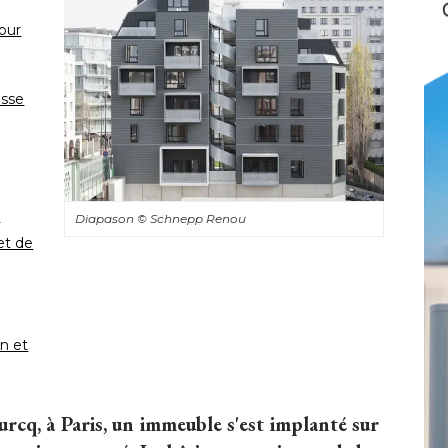
pour
asse
s
Diapason
© Schnepp Renou
et de
n et
urcq, à Paris, un immeuble s'est implanté sur