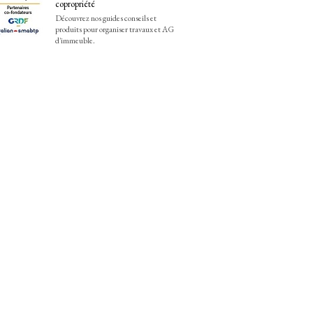
copropriété
Découvrez nos guides conseils et
produits pour organiser travaux et AG
d'immeuble.