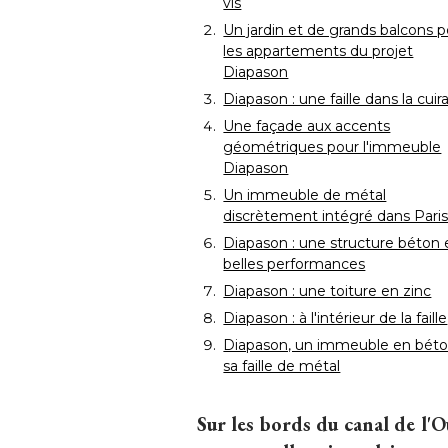
vis
Un jardin et de grands balcons 
les appartements du projet
Diapason
Diapason : une faille dans la cuir
Une façade aux accents
géométriques pour l'immeuble
Diapason
Un immeuble de métal
discrètement intégré dans Pari
Diapason : une structure béton 
belles performances
Diapason : une toiture en zinc
Diapason : à l'intérieur de la faille
Diapason, un immeuble en béto
sa faille de métal
Sur les bords du canal de l'O