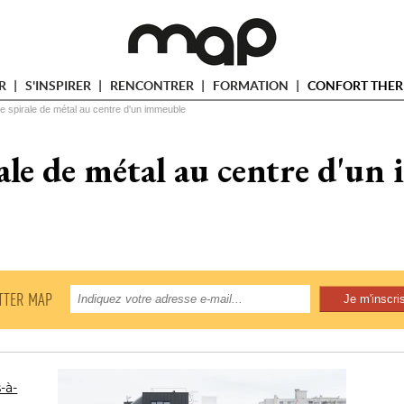
ER
S'INSPIRER
RENCONTRER
FORMATION
CONFORT THER
e spirale de métal au centre d'un immeuble
ale de métal au centre d'un
TTER MAP
-à-