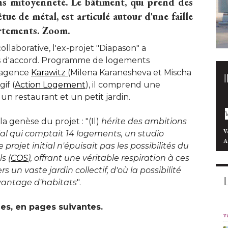
ans mitoyenneté. Le bâtiment, qui prend des
tue de métal, est articulé autour d'une faille
artements. Zoom.
laborative, l'ex-projet "Diapason" a
rs d'accord. Programme de logements
l'agence
Karawitz
(Milena Karanesheva et Mischa 
if (
Action Logement
), il comprend une 
un restaurant et un petit jardin.
a genèse du projet : "(Il) 
hérite des ambitions
V
ial qui comptait 14 logements, un studio
A
jet initial n'épuisait pas les possibilités du
s (
COS
), offrant une véritable respiration à ces 
un vaste jardin collectif, d'où la possibilité 
vantage d'habitats
".
es, en pages suivantes.
v