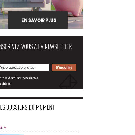
INSCRIVEZ-VOUS À LA NEWSLETTER
oir la dernière newsletter
rchives
LES DOSSIERS DU MOMENT
oir +