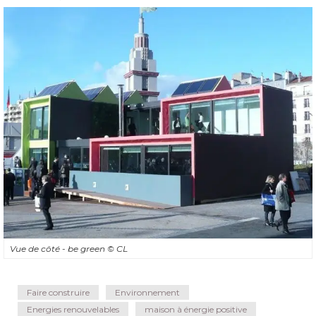
Vue de côté - be green
© CL
Faire construire
Environnement
Energies renouvelables
maison à énergie positive