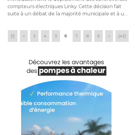
compteurs électriques Linky. Cette décision fait
suite à un débat de la majorité municipale et à un
arrêté du maire (PCF), Patrice Bessac, instituant
un moratoire sur le sujet. 
6
[1]
«
3
4
5
7
8
9
»
[43]