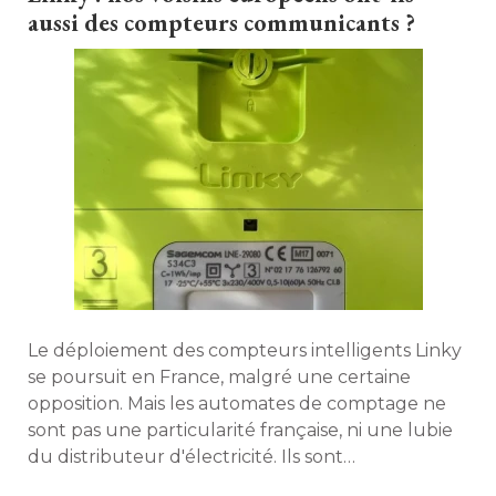
marché et nous allons en faire le tour afin de
aussi des compteurs communicants ?
vous apporter un maximum d'informations sur le
sujet. 
Le déploiement des compteurs intelligents Linky
se poursuit en France, malgré une certaine
opposition. Mais les automates de comptage ne
sont pas une particularité française, ni une lubie
du distributeur d'électricité. Ils sont
actuellement déployés partout dans le monde