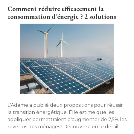
et le cap du milliard de machines sera dépassé 
Comment réduire efficacement la
prochainement. Panorama. 
consommation d'énergie ? 2 solutions
L'Ademe a publié deux propositions pour réussir
la transition énergétique. Elle estime que les
appliquer permettraient d'augmenter de 7,5% les
revenus des ménages ! Découvrez-en le détail. 